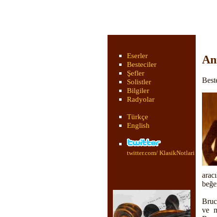
Eserler
An
Besteciler
Şefler
Best
Solistler
Bilgiler
Radyolar
Türkçe
English
twitter.com/ KlasikNotlari
arac
beğe
Bruc
ve m