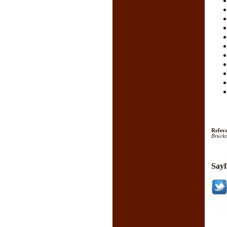
Refera
Bruckn
Sayf