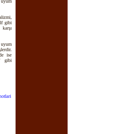
a uyum
lizmi,
f gibi
 karşı
ı uyum
erdir.
de ise
" gibi
notlari