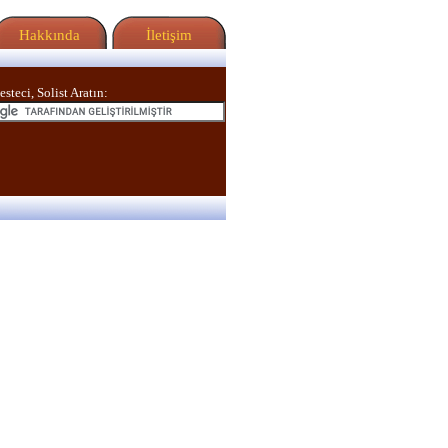
Hakkında
İletişim
esteci, Solist Aratın: