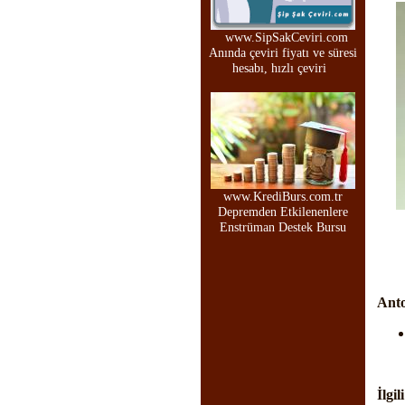
www.SipSakCeviri.com
Anında çeviri fiyatı ve süresi
hesabı, hızlı çeviri
www.KrediBurs.com.tr
Depremden Etkilenenlere
Enstrüman Destek Bursu
Anto
İlgil