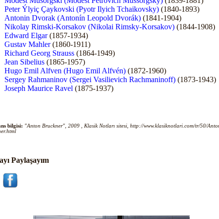
Modest Musorgski (Modest Petrovich Mussorgsky)
(1839-1881)
Peter Ýlyiç Çaykovski (Pyotr Ilyich Tchaikovsky)
(1840-1893)
Antonin Dvorak (Antonín Leopold Dvorák)
(1841-1904)
Nikolay Rimski-Korsakov (Nikolai Rimsky-Korsakov)
(1844-1908)
Edward Elgar
(1857-1934)
Gustav Mahler
(1860-1911)
Richard Georg Strauss
(1864-1949)
Jean Sibelius
(1865-1957)
Hugo Emil Alfven (Hugo Emil Alfvén)
(1872-1960)
Sergey Rahmaninov (Sergei Vasilievich Rachmaninoff)
(1873-1943)
Joseph Maurice Ravel
(1875-1937)
ns bilgisi:
"Anton Bruckner", 2009 , Klasik Notları sitesi, http://www.klasiknotlari.com/tr/50/Anto
er.html
ayı Paylaşayım