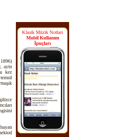
Klasik Müzik Notları
Mobil Kullanım
İpuçları
1896)
r, ayin
ğu kez
temsil
rmaşık
ilizce
cıları
gisini
 hayatı
nektod