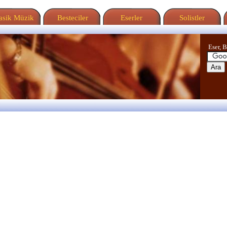
sik Müzik
Besteciler
Eserler
Solistler
Eser, B