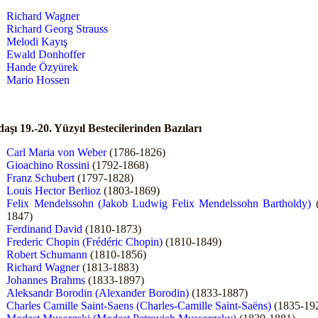
Richard Wagner
Richard Georg Strauss
Melodi Kayış
Ewald Donhoffer
Hande Özyürek
Mario Hossen
aşı 19.-20. Yüzyıl Bestecilerinden Bazıları
Carl Maria von Weber
(1786-1826)
Gioachino Rossini
(1792-1868)
Franz Schubert
(1797-1828)
Louis Hector Berlioz
(1803-1869)
Felix Mendelssohn (Jakob Ludwig Felix Mendelssohn Bartholdy)
(
1847)
Ferdinand David
(1810-1873)
Frederic Chopin (Frédéric Chopin)
(1810-1849)
Robert Schumann
(1810-1856)
Richard Wagner
(1813-1883)
Johannes Brahms
(1833-1897)
Aleksandr Borodin (Alexander Borodin)
(1833-1887)
Charles Camille Saint-Saens (Charles-Camille Saint-Saëns)
(1835-19