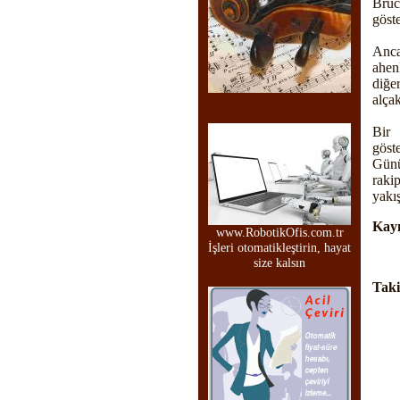
Bruc
göst
Anca
ahen
diğe
alça
Bir 
göst
Günü
raki
yakış
Kay
www.RobotikOfis.com.tr
İşleri otomatikleştirin, hayat
size kalsın
Taki