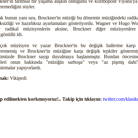
kner'in tarımsal bir yaşama alışkın olduğunu ve kozmopolit Viyana'y
eremediğini söyler.
k bunun yanı sıra, Bruckner'in müziği bu dönemin müziğindeki radika
ksizliği ve hazırlıksız ayarlamaları gösteriyordu. Wagner ve Hugo Wol
r radikal müzisyenlerin aksine, Bruckner diğer müzisyenlere
kgönüllü idi.
çok müzisyen ve yazar Bruckner'in bu değişik hallerine karş
erememiş ve Bruckner'in müziğine karşı değişik tepkiler göstermişl
müzde Bruckner saygı duyulmaya başlanmıştır. Bundan öncesin
pleri onun hakkında "müziğin sarhoşu" veya "az pişmiş dahi
tırmalar yapıyorlardı.
nak:
Vikipedi
p edilmekten korkmuyoruz!.. Takip için tıklayın:
twitter.com/klasik