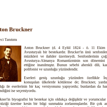
ton Bruckner
eci Tanıtımı
Anton Bruckner
(d. 4 Eylül 1824 - ö. 11 Ekim 
Avusturyalı bir bestekardır. Brucker'in ünü senfonile
müzikleri ve ilahiler üzerineydi. Senfonilerinin ço
Avusturya-Almanya Romantizminin son dönemini 
ettiğine inanılmıştır. Bunun sebebi ahenkli dili, ka
polifonisi ve uzunluğu yüzündendir.
Eserleri geniş uzunluğu yüzünden özellikle İng
konuşulan ülkelerde kötülense de; Bruckner, yardım
ılığı ile eserlerinin bir kaç versiyonunu yapıyordu; bunlardan da han
ndiğini ise seçemiyordu.
kner'in biyografisi bir bestekar için oldukça değişiktir ve yorumcular
üziği üzerine kesin bir bilgi sunmakta zorlanmışlardır. Bir çok a