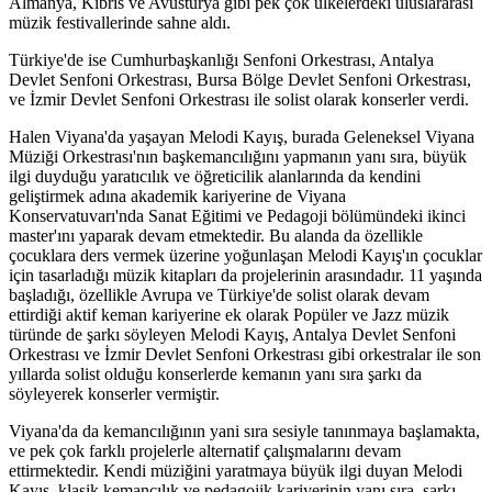
Almanya, Kıbrıs ve Avusturya gibi pek çok ülkelerdeki uluslararası
müzik festivallerinde sahne aldı.
Türkiye'de ise Cumhurbaşkanlığı Senfoni Orkestrası, Antalya
Devlet Senfoni Orkestrası, Bursa Bölge Devlet Senfoni Orkestrası,
ve İzmir Devlet Senfoni Orkestrası ile solist olarak konserler verdi.
Halen Viyana'da yaşayan Melodi Kayış, burada Geleneksel Viyana
Müziği Orkestrası'nın başkemancılığını yapmanın yanı sıra, büyük
ilgi duyduğu yaratıcılık ve öğreticilik alanlarında da kendini
geliştirmek adına akademik kariyerine de Viyana
Konservatuvarı'nda Sanat Eğitimi ve Pedagoji bölümündeki ikinci
master'ını yaparak devam etmektedir. Bu alanda da özellikle
çocuklara ders vermek üzerine yoğunlaşan Melodi Kayış'ın çocuklar
için tasarladığı müzik kitapları da projelerinin arasındadır. 11 yaşında
başladığı, özellikle Avrupa ve Türkiye'de solist olarak devam
ettirdiği aktif keman kariyerine ek olarak Popüler ve Jazz müzik
türünde de şarkı söyleyen Melodi Kayış, Antalya Devlet Senfoni
Orkestrası ve İzmir Devlet Senfoni Orkestrası gibi orkestralar ile son
yıllarda solist olduğu konserlerde kemanın yanı sıra şarkı da
söyleyerek konserler vermiştir.
Viyana'da da kemancılığının yani sıra sesiyle tanınmaya başlamakta,
ve pek çok farklı projelerle alternatif çalışmalarını devam
ettirmektedir. Kendi müziğini yaratmaya büyük ilgi duyan Melodi
Kayış, klasik kemancılık ve pedagojik kariyerinin yanı sıra, şarkı,