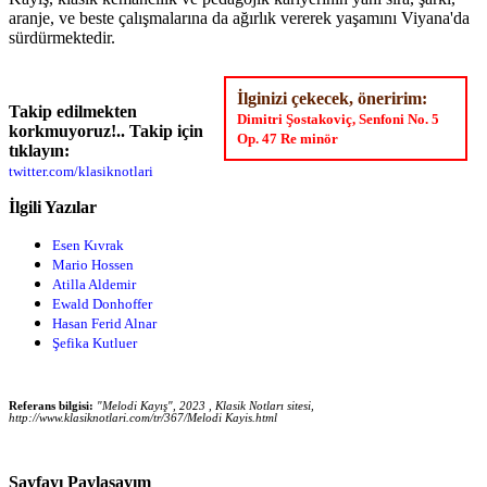
aranje, ve beste çalışmalarına da ağırlık vererek yaşamını Viyana'da
sürdürmektedir.
İlginizi çekecek, öneririm:
Takip edilmekten
Dimitri Şostakoviç, Senfoni No. 5
korkmuyoruz!.. Takip için
Op. 47 Re minör
tıklayın:
twitter.com/klasiknotlari
İlgili Yazılar
Esen Kıvrak
Mario Hossen
Atilla Aldemir
Ewald Donhoffer
Hasan Ferid Alnar
Şefika Kutluer
Referans bilgisi:
"Melodi Kayış", 2023 , Klasik Notları sitesi,
http://www.klasiknotlari.com/tr/367/Melodi Kayis.html
Sayfayı Paylaşayım