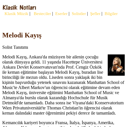
|
|
|
|
|
Klasik Müzik
Besteciler
Eserler
Solistler
Şefler
Bilgiler
Melodi Kayış
Solist Tanıtımı
Melodi Kayış, Ankara'da müzisyen bir ailenin çocuğu
olarak dünyaya geldi. 11 yaşında Hacettepe Üniversitesi
Ankara Devlet Konservatuvarı'nda Prof. Cengiz Özkök
ile keman eğitimine başlayan Melodi Kayış, buradan lise
birinciliği ile mezun oldu. Liseden sonra yaklaşık iki bin
kişinin başvurduğu yetenek sınavını kazanarak Manhattan School of
Music'te Albert Markov'un öğrencisi olarak eğitimine devam eden
Melodi Kayış, üniversite eğitimini Manhattan School of Music ve
Almanya'da burslu olarak kazandığı Hochschule für Musik
Detmold'de tamamladı. Daha sonra ise Viyana'daki Konservatorium
Wien Privatuniversität'te Thomas Christian'in öğrencisi olarak
keman dalındaki master öğrenimini pekiyi derece ile tamamladı.
Kemancılık kariyeri boyunca Fransa, İtalya, İspanya, Amerika,