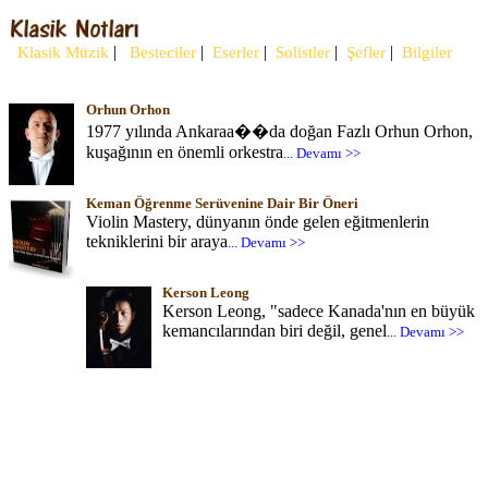
|
|
|
|
|
Klasik Müzik
Besteciler
Eserler
Solistler
Şefler
Bilgiler
Orhun Orhon
1977 yılında Ankaraa��da doğan Fazlı Orhun Orhon,
kuşağının en önemli orkestra
... Devamı >>
Keman Öğrenme Serüvenine Dair Bir Öneri
Violin Mastery, dünyanın önde gelen eğitmenlerin
tekniklerini bir araya
... Devamı >>
Kerson Leong
Kerson Leong, "sadece Kanada'nın en büyük
kemancılarından biri değil, genel
... Devamı >>