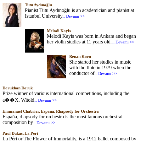
Tutu Aydınoğlu
Pianist Tutu Aydınoğlu is an academician and pianist at
Istanbul University
... Devamı >>
Melodi Kayis
Melodi Kayis was born in Ankara and began
her violin studies at 11 years old.
... Devamı >>
Renan Koen
She started her studies in music
with the flute in 1979 when the
conductor of
... Devamı >>
Dorukhan Doruk
Prize winner of various international competitions, including the
a��X. Witold
... Devamı >>
Emmanuel Chabrier, Espana, Rhapsody for Orchestra
España, rhapsody for orchestra is the most famous orchestral
composition by
... Devamı >>
Paul Dukas, La Peri
La Péri or The Flower of Immortality, is a 1912 ballet composed by