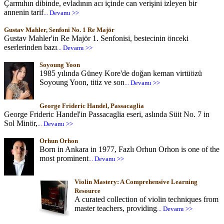
Çarmıhın dibinde, evladının acı içinde can verişini izleyen bir
annenin tarif
... Devamı >>
Gustav Mahler, Senfoni No. 1 Re Majör
Gustav Mahler'in Re Majör 1. Senfonisi, bestecinin önceki
eserlerinden bazı
... Devamı >>
Soyoung Yoon
1985 yılında Güney Kore'de doğan keman virtüözü
Soyoung Yoon, titiz ve son
... Devamı >>
George Frideric Handel, Passacaglia
George Frideric Handel'in Passacaglia eseri, aslında Süit No. 7 in
Sol Minör,
... Devamı >>
Orhun Orhon
Born in Ankara in 1977, Fazlı Orhun Orhon is one of the
most prominent
... Devamı >>
Violin Mastery: A Comprehensive Learning
Resource
A curated collection of violin techniques from
master teachers, providing
... Devamı >>