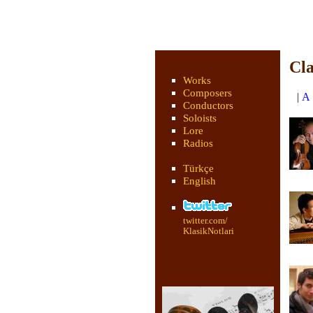
Cla
Works
Composers
|
A
Conductors
Soloists
Lore
Radios
Türkçe
English
twitter.com/
KlasikNotlari