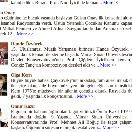
kabul edildi. Burada Prof. Nuri İyicil ile keman
... More >>
in Onay
o eğitimine üç buçuk yaşında başlayan Gülsin Onay ilk konserini altı 
İstanbul Radyosunda verdi. Üstün Yetenekli Çocuklar Kanunu kapsa
yıl Mithat Fenmen ve Ahmed Adnan Saygun tarafından Ankara'da özel 
erek 12
... More >>
Hande Özyürek
15. Uluslararası Müzik Yarışması birincisi Hande Özyürek, 
yaşında ilk keman derslerine başladı. Mimar Sinan Üniversitesi'n
Devlet Konservatuvan'nda Prof. Çiğdem İyicil'den keman,
Cengiz Tanç'tan kompozisyon dersleri aldı ve
... More >>
Olga Kern
Büyük büyük babası Çaykovsky'nin arkadaşı, tüm ailesi müzik d
ile içiçe olan, aile boyu müzisyen bir geleneğin son temsilcis
Kern 1975'te müzisyen bir ailenin çocuğu olarak Rusya'da d
geldi. 7 yaşında ilk konçertosunu
... More >>
Ömür Kazıl
Fagotçu bir babanın oğlu olan fagot virtüözü Ömür Kazıl 1979 y
İstanbul'da doğdu. 9 Yaşında Mimar Sinan Üniversitesi 
Konservatuvarı'nda Prof. Mehmet Ali Boğuç ile fagot çalışma
başladı. Öğrenimi süresince birçok resital verdi
... More >>