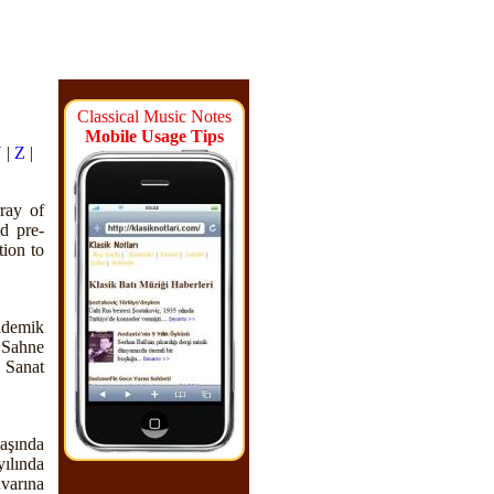
Classical Music Notes
Mobile Usage Tips
Y
|
Z
|
ray of
d pre-
tion to
ademik
 Sahne
 Sanat
aşında
ılında
varına