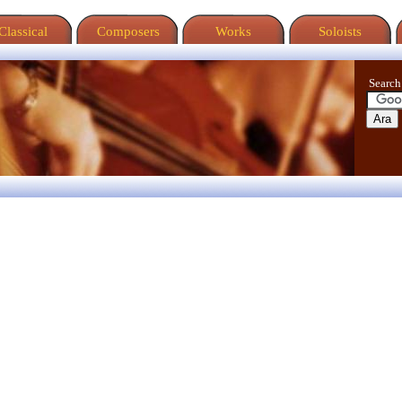
lassical
Composers
Works
Soloists
Search