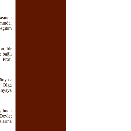
yaşında
mında,
eğitim
on bir
e bağlı
 Prof.
ünyası
i Olga
ünyaya
ılında
Devlet
larına