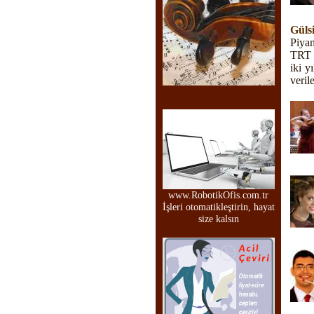
Güls
Piyan
TRT 
iki 
veril
www.RobotikOfis.com.tr
İşleri otomatikleştirin, hayat
size kalsın