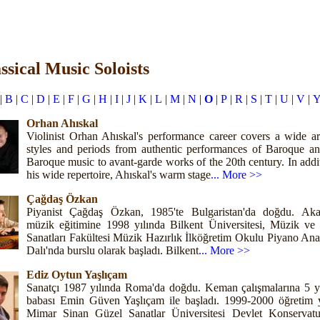
ssical Music Soloists
|
B
|
C
|
D
|
E
|
F
|
G
|
H
|
I
|
J
|
K
|
L
|
M
|
N
|
O
|
P
|
R
|
S
|
T
|
U
|
V
|
Orhan Ahıskal
Violinist Orhan Ahıskal's performance career covers a wide ar
styles and periods from authentic performances of Baroque an
Baroque music to avant-garde works of the 20th century. In addi
his wide repertoire, Ahıskal's warm stage
... More >>
Çağdaş Özkan
Piyanist Çağdaş Özkan, 1985'te Bulgaristan'da doğdu. Ak
müzik eğitimine 1998 yılında Bilkent Üniversitesi, Müzik ve
Sanatları Fakültesi Müzik Hazırlık İlköğretim Okulu Piyano Ana
Dalı'nda burslu olarak başladı. Bilkent
... More >>
Ediz Oytun Yaşlıçam
Sanatçı 1987 yılında Roma'da doğdu. Keman çalışmalarına 5 y
babası Emin Güven Yaşlıçam ile başladı. 1999-2000 öğretim y
Mimar Sinan Güzel Sanatlar Üniversitesi Devlet Konservatu