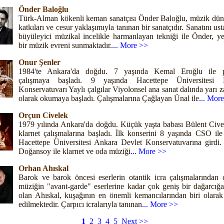
Önder Baloğlu
Türk-Alman kökenli keman sanatçısı Önder Baloğlu, müzik dün
katkıları ve cesur yaklaşımıyla tanınan bir sanatçıdır. Sanatını ust
büyüleyici müzikal incelikle harmanlayan tekniği ile Önder, ye
bir müzik evreni sunmaktadır.
... More >>
Onur Şenler
1984'te Ankara'da doğdu. 7 yaşında Kemal Eroğlu ile 
çalışmaya başladı. 9 yaşında Hacettepe Üniversitesi 
Konservatuvarı Yaylı çalgılar Viyolonsel ana sanat dalında yarı 
olarak okumaya başladı. Çalışmalarına Çağlayan Ünal ile
... Mor
Orçun Civelek
1979 yılında Ankara'da doğdu. Küçük yaşta babası Bülent Civel
klarnet çalışmalarına başladı. İlk konserini 8 yaşında CSO ile
Hacettepe Üniversitesi Ankara Devlet Konservatuvarına girdi.
Doğansoy ile klarnet ve oda müziği
... More >>
Orhan Ahıskal
Barok ve barok öncesi eserlerin otantik icra çalışmalarından 
müziğin "avant-garde" eserlerine kadar çok geniş bir dağarcığa
olan Ahıskal, kuşağının en önemli kemancılarından biri olarak
edilmektedir. Çarpıcı icralarıyla tanınan
... More >>
1
2
3
4
5
Next >>