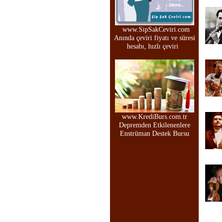
www.SipSakCeviri.com
Anında çeviri fiyatı ve süresi
hesabı, hızlı çeviri
www.KrediBurs.com.tr
Depremden Etkilenenlere
Enstrüman Destek Bursu