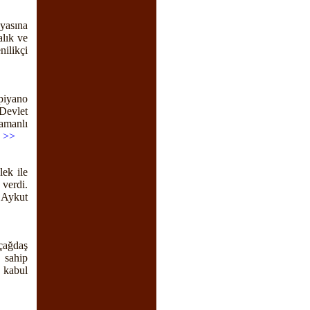
yasına
alık ve
nilikçi
piyano
Devlet
zamanlı
e >>
ek ile
 verdi.
 Aykut
çağdaş
 sahip
 kabul