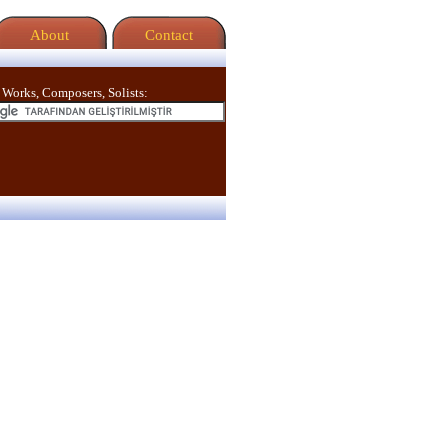
About
Contact
 Works, Composers, Solists: