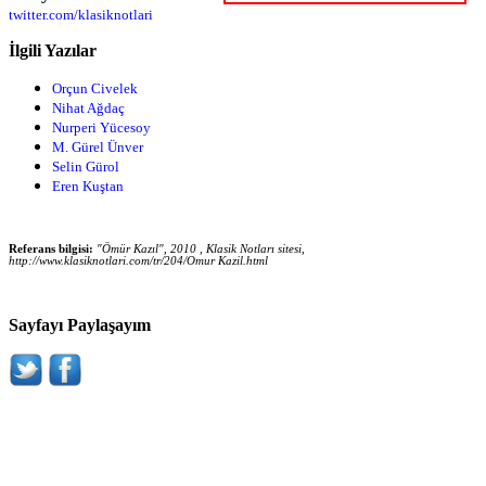
twitter.com/klasiknotlari
İlgili Yazılar
Orçun Civelek
Nihat Ağdaç
Nurperi Yücesoy
M. Gürel Ünver
Selin Gürol
Eren Kuştan
Referans bilgisi:
"Ömür Kazıl", 2010 , Klasik Notları sitesi,
http://www.klasiknotlari.com/tr/204/Omur Kazil.html
Sayfayı Paylaşayım