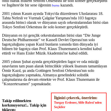
ödül olarak Bilkent Senfoni Orkestrası ile solo konser gerçekleştirdi
ve İngiltere'de bir sene öğrenim
kazandı.
bursu
2001 yılının Kasım ayında Tokyo'da düzenlenen Uluslararası 18.
Tahta Nefesli ve Vurmalı Çalgılar Yarışması'nda 103 fagotçu
arasında birinci olarak ve dünyanın sayılı orkestralarından birisi olan
Tokyo Senfoni Orkestrası ile solo konser gerçekleştirdi.
Dünyanın en iyi gençlik orkestralarından birisi olan “Die Junge
Deutsche Philharmonie” ve Kassell Devlet Operası'nın solo
fagotçuluğunu yapan Kazıl bunların yanında tüm dünyada iyi
bilinen bir fagotçu olan Prof. Klaus Thunemann'a kendini kabul
ettirdi ve Hans Eisler Müzik Akademisi'ne kabul edildi.
2005 yılının Şubat ayında gerçekleştirilen fagot ve oda müziği
sınavlarını tam puan alarak birincilikle yüksek lisansını tamamlayan
Ömür Kazıl, şu anda Gottingen Senfoni Orkestrası'nın solo
fagotçuluğunu yapmakta, Almanya genelindeki solistlik
çalışmalarına da devam etmekte ve Prof. Klaus Thunemann ile
"Konzertexamen" yapmaktadır.
İlginizi çekecek, öneririm:
Takip edilmekten
Turgay Erdener, Afife Balesi'nden
korkmuyoruz!.. Takip için
Seçkiler
tıklayın: