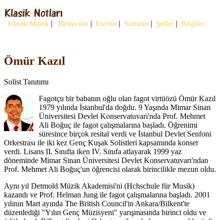
|
|
|
|
|
Klasik Müzik
Besteciler
Eserler
Solistler
Şefler
Bilgiler
Ömür Kazıl
Solist Tanıtımı
Fagotçu bir babanın oğlu olan fagot virtüözü Ömür Kazıl
1979 yılında İstanbul'da doğdu. 9 Yaşında Mimar Sinan
Üniversitesi Devlet Konservatuvarı'nda Prof. Mehmet
Ali Boğuç ile fagot çalışmalarına başladı. Öğrenimi
süresince birçok resital verdi ve İstanbul Devlet Senfoni
Orkestrası ile iki kez Genç Kuşak Solistleri kapsamında konser
verdi. Lisans II. Sınıfta iken IV. Sınıfa atlayarak 1999 yaz
döneminde Mimar Sinan Üniversitesi Devlet Konservatuvarı'ndan
Prof. Mehmet Ali Boğuç'un öğrencisi olarak birincilikle mezun oldu.
Aynı yıl Detmold Müzik Akademisi'ni (Hchschule für Musik)
kazandı ve Prof. Helman Jung ile fagot çalışmalarına başladı. 2001
yılının Mart ayında The British Council'in Ankara/Bilkent'te
düzenlediği "Yılın Genç Müzisyeni" yarışmasında birinci oldu ve