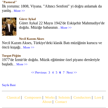
"Pastoral"
İlk yorumu: 1808, Viyana. "Altıncı Senfoni" yi doğru anlamak da
yanlış
... More >>
Gürer Aykal
Gürer Aykal 22 Mayıs 1942'de Eskişehir Mahmudiye'de
doğdu. Müziğe babasının
... More >>
Necil Kazım Akses
Necil Kazım Akses, Türkiye'deki klasik Batı müziğinin kurucu ve
öncü kuşağı
... More >>
Turgut Pöğün
1977'de İzmir'de doğdu. Müzik eğitimine özel piyano dersleriyle
başladı.
... More >>
<< Previous
3
4
5
6
7
Next >>
Sayfa Basi
|
|
|
|
|
|
Classical
Composers
Works
Soloists
Conductors
Lore
|
About
Contact