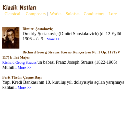
|
|
|
|
|
Classical
Composers
Works
Soloists
Conductors
Lore
Dimitri Şostakoviç
Dmitriy Şostakoviç (Dmitri Shostakovich) (d. 12 Eylül
1906 – ö. 9
... More >>
Richard Georg Strauss, Korno Konçertosu No. 1 Op. 11 (TrV
117) E flat Major
'un babası Franz Joseph Strauss (1822-1905)
Richard Georg Strauss
Münih
... More >>
Ferit Tüzün, Çeşme Başı
Yapı Kredi Bankası'nın 10. kuruluş yılı dolayısıyla açılan yarışmaya
katılan
... More >>