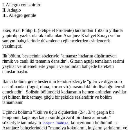
I. Allegro con spirito
II. Adagio
III. Allegro gentile
Eser, Kral Philip II (Felipe el Prudente) tarafından 1500'lü yıllarda
yaptırılıp yazlık olarak kullanılan Aranjuez Kraliyet Sarayı ve bu
sarayın bahçelerinde düzenlenen eğlencelerden esinlenerek
yazılmıştır.
İlk bölüm, bestecinin sözleriyle "amansız hızlarını düşürmeyen
ritmik ve canlı iki temanın dansıdır". Gitarın açtığı temaların serimi
yaylılar ve üflemelilerle yapılır ve ardından bahçede hareketli
danslar başlar.
İkinci bölüm, gene bestecinin kendi sözleriyle "gitar ve diğer solo
enstrümanlar (fagot, obua, korno vb.) arasındaki bir diyaloğu temsil
etmektedir". Solistin bölümdeki kadansının hemen ardından yaylılar
iyi bilinen lirik temayı güçlü bir şekilde seslendirir ve bölüm
tamamlanır.
Üçüncü bölümü "İkili ve üçlü ölçülerden (2/4, 3/4) gergin bir
temponun kapanışa kadar sürdüğü zarif bir dansı anımsatır"
sözleriyle tanımlayan
, konçertonun bütününü ise
Joaquin Rodrigo
Aranjuez bahçelerindeki "manolya kokularını, kuşların şarkılarını ve