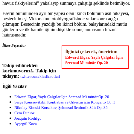
havuz fıskiyelerini" yakalayıp sunmaya çalıştığı şeklinde betimliyor.
Eserin bütününden ayrı bir yapısı olan ikinci bölümün asıl hikayesi,
bestecinin eşi Victoria'nın otobiyografisinde yıllar sonra açığa
çıkmıştır. Bestecinin yazdığı bu ikinci bölüm, balaylarındaki mutlu
günlerin ve ilk hamileliğinin düşükle sonuçlanmasının hüznü
hatırasınadır.
İlker Fıçıcılar
İlginizi çekecek, öneririm:
Edward Elgar, Yaylı Çalgılar İçin
Serenad Mi minör Op. 20
Takip edilmekten
korkmuyoruz!.. Takip için
tıklayın:
twitter.com/klasiknotlari
İlgili Yazılar
Edward Elgar, Yaylı Çalgılar İçin Serenad Mi minör Op. 20
Serge Koussevitzki, Kontrabas ve Orkestra için Konçerto Op. 3
Nikolay Rimski-Korsakov, Şehrazad Senfonik Süit Op. 35
Cem Duruöz
Joaquin Rodrigo
Ayşegül Koca