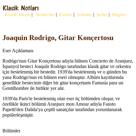
|
|
|
|
|
Klasik Müzik
Besteciler
Eserler
Solistler
Şefler
Bilgiler
Joaquin Rodrigo, Gitar Konçertosu
Eser Açıklaması
Rodrigo'nun Gitar Konçertosu adıyla bilinen Concierto de Aranjuez,
İspanyol besteci Joaquín Rodrigo tarafından klasik gitar ve orkestra
için bestelenmiş bir bestedir. 1939'da bestelenmiş ve o günden bu
yana Rodrigo'nun en bilinen eseri olmuştur. Albüm kayıtlarında
genellikle bestecinin diğer bir gitar konçertantı Fantasía para un
Gentilhombre ile birlikte yer alır.
1939'da Paris'te bestelenmiş olan eser üç bölümden oluşur, ve
özellikle ikinci bölümü Aranjuez mon Amour adıyla Fausto
Papetti'den Dalida'ya çeşitli sanatçılar tarafından yorumlanarak
popülerleşmiştir.
Bölümler