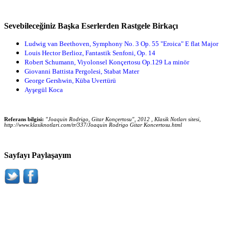
Sevebileceğiniz Başka Eserlerden Rastgele Birkaçı
Ludwig van Beethoven, Symphony No. 3 Op. 55 "Eroica" E flat Major
Louis Hector Berlioz, Fantastik Senfoni, Op. 14
Robert Schumann, Viyolonsel Konçertosu Op.129 La minör
Giovanni Battista Pergolesi, Stabat Mater
George Gershwin, Küba Uvertürü
Ayşegül Koca
Referans bilgisi:
"Joaquin Rodrigo, Gitar Konçertosu", 2012 , Klasik Notları sitesi,
http://www.klasiknotlari.com/tr/337/Joaquin Rodrigo Gitar Koncertosu.html
Sayfayı Paylaşayım