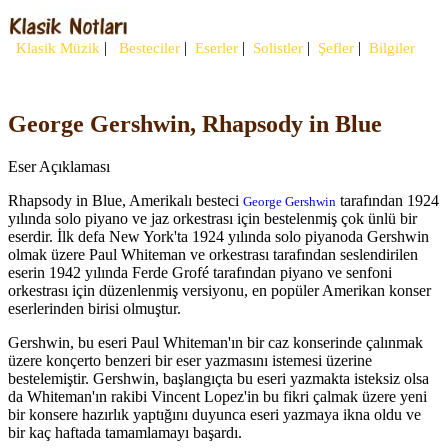
|
|
|
|
|
Klasik Müzik
Besteciler
Eserler
Solistler
Şefler
Bilgiler
George Gershwin, Rhapsody in Blue
Eser Açıklaması
Rhapsody in Blue, Amerikalı besteci
tarafından 1924
George Gershwin
yılında solo piyano ve jaz orkestrası için bestelenmiş çok ünlü bir
eserdir. İlk defa New York'ta 1924 yılında solo piyanoda Gershwin
olmak üzere Paul Whiteman ve orkestrası tarafından seslendirilen
eserin 1942 yılında Ferde Grofé tarafından piyano ve senfoni
orkestrası için düzenlenmiş versiyonu, en popüler Amerikan konser
eserlerinden birisi olmuştur.
Gershwin, bu eseri Paul Whiteman'ın bir caz konserinde çalınmak
üzere konçerto benzeri bir eser yazmasını istemesi üzerine
bestelemiştir. Gershwin, başlangıçta bu eseri yazmakta isteksiz olsa
da Whiteman'ın rakibi Vincent Lopez'in bu fikri çalmak üzere yeni
bir konsere hazırlık yaptığını duyunca eseri yazmaya ikna oldu ve
bir kaç haftada tamamlamayı başardı.