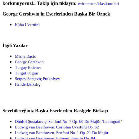
korkmuyoruz!.. Takip için tıklayın:
twitter.com/klasiknotlari
George Gershwin'in Eserlerinden Başka Bir Örnek
Küba Uvertürü
İlgili Yazılar
Misha Dacic
George Gershwin
Turgay Erdener
Turgut Pöğün
Sergey Sergeviç Prokofyev
Hande Dalkılıç
Sevebileceğiniz Başka Eserlerden Rastgele Birkaçı
Dimitri Şostakoviç, Senfoni No. 7 Op. 60 Do Majör "Leningrad"
Ludwig van Beethoven, Coriolan Uvertürü Op. 62
Ludwig van Beethoven, Senfoni No. 1 Op. 21 Do Majör
Ludwig van Beethoven, Egmont Uvertür Op. 84