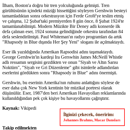
İlham, Boston'a doğru bir tren yolculuğunda gelmişti. Tren
gürültüsünün içindeki müziği hissettiğini söyleyen Gershwin besteyi
tamamladıktan sonra orkestrasyon için Ferde Grofé'ye teslim etmiş
ve çalışma, 12 Şubat'taki premiyerden 8 gün önce, 8 Şubat 1924'te
tamamlanabilmişti. Modern Müzikte Bir Deney adlı konserde ilk
defa çalınan eser, 1924 sonuna gelindiğinde orkestra tarafından 84
defa seslendirilmişti. Paul Whiteman'ın radyo programları da artık
"Rhapsody in Blue dışında Her Şey Yeni" sloganı ile açılmaktaydı.
Eser ilk yazıldığında Amerikan Rapsodisi adını taşımaktaydı.
George Gershwin'in kardeşi Ira Gerswhin James McNeill Whistle
adlı ressamın sergisini gezdikten ve onun "Siyah ve Altın Sarısı
Noktürn", "Siyah ve Gri Düzenleme" gibi isimlerle adlandırılan
eserlerini gördükten sonra "Rhapsody in Blue" adını önermişti.
Gershwin, bu eserinin Amerika'nın ruhunu anlattığını söylese de
eser daha çok New York kentinin bir müzikal portresi olarak
düşünülür. Eser, 1987'den beri Amerikan Havayolları reklamlarında
kullanıldığından pek çok kişiye bu havayollarını çağrıştırır.
Kaynak:
Vikipedi
İlginizi çekecek, öneririm:
Johannes Brahms, Macar Dansları
Takip edilmekten