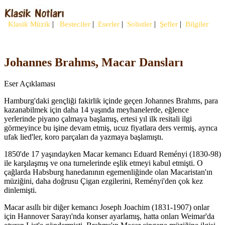
|
|
|
|
|
Klasik Müzik
Besteciler
Eserler
Solistler
Şefler
Bilgiler
Johannes Brahms, Macar Dansları
Eser Açıklaması
Hamburg'daki gençliği fakirlik içinde geçen Johannes Brahms, para
kazanabilmek için daha 14 yaşında meyhanelerde, eğlence
yerlerinde piyano çalmaya başlamış, ertesi yıl ilk resitali ilgi
görmeyince bu işine devam etmiş, ucuz fiyatlara ders vermiş, ayrıca
ufak lied'ler, koro parçaları da yazmaya başlamıştı.
1850'de 17 yaşındayken Macar kemancı Eduard Reményi (1830-98)
ile karşılaşmış ve ona turnelerinde eşlik etmeyi kabul etmişti. O
çağlarda Habsburg hanedanının egemenliğinde olan Macaristan'ın
müziğini, daha doğrusu Çigan ezgilerini, Reményi'den çok kez
dinlemişti.
Macar asıllı bir diğer kemancı Joseph Joachim (1831-1907) onlar
için Hannover Sarayı'nda konser ayarlamış, hatta onları Weimar'da