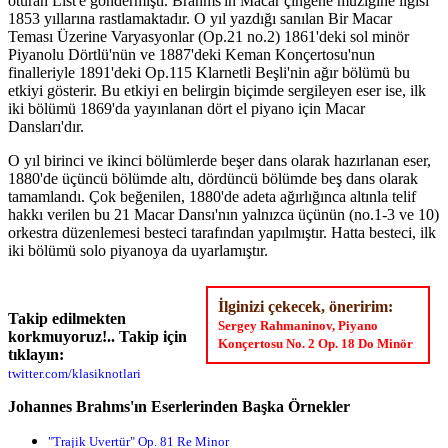
oturan List'e göndermişti. Brahms'ın Macar çingene müziğine ilgisi
1853 yıllarına rastlamaktadır. O yıl yazdığı sanılan Bir Macar
Teması Üzerine Varyasyonlar (Op.21 no.2) 1861'deki sol minör
Piyanolu Dörtlü'nün ve 1887'deki Keman Konçertosu'nun
finalleriyle 1891'deki Op.115 Klarnetli Beşli'nin ağır bölümü bu
etkiyi gösterir. Bu etkiyi en belirgin biçimde sergileyen eser ise, ilk
iki bölümü 1869'da yayınlanan dört el piyano için Macar
Dansları'dır.
O yıl birinci ve ikinci bölümlerde beşer dans olarak hazırlanan eser,
1880'de üçüncü bölümde altı, dördüncü bölümde beş dans olarak
tamamlandı. Çok beğenilen, 1880'de adeta ağırlığınca altınla telif
hakkı verilen bu 21 Macar Dansı'nın yalnızca üçünün (no.1-3 ve 10)
orkestra düzenlemesi besteci tarafından yapılmıştır. Hatta besteci, ilk
iki bölümü solo piyanoya da uyarlamıştır.
İlginizi çekecek, öneririm:
Takip edilmekten
Sergey Rahmaninov, Piyano
korkmuyoruz!.. Takip için
Konçertosu No. 2 Op. 18 Do Minör
tıklayın:
twitter.com/klasiknotlari
Johannes Brahms'ın Eserlerinden Başka Örnekler
"Trajik Uvertür" Op. 81 Re Minor