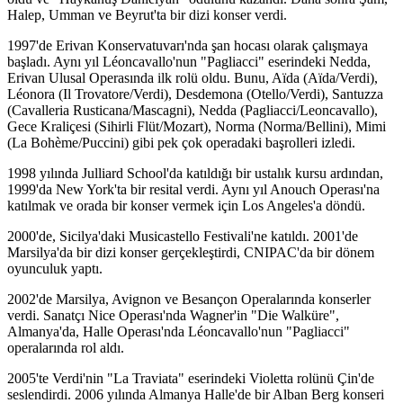
Halep, Umman ve Beyrut'ta bir dizi konser verdi.
1997'de Erivan Konservatuvarı'nda şan hocası olarak çalışmaya
başladı. Aynı yıl Léoncavallo'nun "Pagliacci" eserindeki Nedda,
Erivan Ulusal Operasında ilk rolü oldu. Bunu, Aïda (Aïda/Verdi),
Léonora (Il Trovatore/Verdi), Desdemona (Otello/Verdi), Santuzza
(Cavalleria Rusticana/Mascagni), Nedda (Pagliacci/Leoncavallo),
Gece Kraliçesi (Sihirli Flüt/Mozart), Norma (Norma/Bellini), Mimi
(La Bohème/Puccini) gibi pek çok operadaki başrolleri izledi.
1998 yılında Julliard School'da katıldığı bir ustalık kursu ardından,
1999'da New York'ta bir resital verdi. Aynı yıl Anouch Operası'na
katılmak ve orada bir konser vermek için Los Angeles'a döndü.
2000'de, Sicilya'daki Musicastello Festivali'ne katıldı. 2001'de
Marsilya'da bir dizi konser gerçekleştirdi, CNIPAC'da bir dönem
oyunculuk yaptı.
2002'de Marsilya, Avignon ve Besançon Operalarında konserler
verdi. Sanatçı Nice Operası'nda Wagner'in "Die Walküre",
Almanya'da, Halle Operası'nda Léoncavallo'nun "Pagliacci"
operalarında rol aldı.
2005'te Verdi'nin "La Traviata" eserindeki Violetta rolünü Çin'de
seslendirdi. 2006 yılında Almanya Halle'de bir Alban Berg konseri