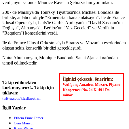
verdi, aynı salonda Maurice Ravel'in Şehrazad'ını yorumladı.
2007'de Marsilya'da Toursky Tiyatrosu'nda Michael Londsda ile
birlikte, anlatıcı rolüyle "Ermenistan bana anlatsaydı", Ile de France
Ulusal Operası'yla, Paris'te Garbis Aprikyan'ın "David Sassoun'un
Doğuşu", Almanya'da Berlioz'un "Yaz Geceleri" ve Verdi'nin
"Requiem"i konserlerini verdi.
Ile de France Ulusal Orkestrası'yla Strauss ve Mozart'ın eserlerinden
oluşan sekiz konserlik bir dizi gerçekleştirdi.
Naïra Abrahamyan, Monique Baudouin Sanat Ajansı tarafından
temsil edilmektedir.
İlginizi çekecek, öneririm:
Takip edilmekten
Wolfgang Amadeus Mozart, Piyano
korkmuyoruz!.. Takip için
Konçertosu No. 24 K. 491 Do
tıklayın:
minör
twitter.com/klasiknotlari
İlgili Yazılar
Ethem Emre Tamer
Cem Mansur
Klaus Weise