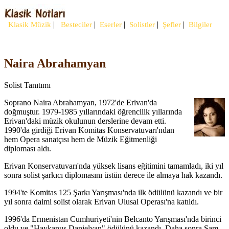
|
|
|
|
|
Klasik Müzik
Besteciler
Eserler
Solistler
Şefler
Bilgiler
Naira Abrahamyan
Solist Tanıtımı
Soprano Naira Abrahamyan, 1972'de Erivan'da
doğmuştur. 1979-1985 yıllarındaki öğrencilik yıllarında
Erivan'daki müzik okulunun derslerine devam etti.
1990'da girdiği Erivan Komitas Konservatuvarı'ndan
hem Opera sanatçısı hem de Müzik Eğitmenliği
diploması aldı.
Erivan Konservatuvarı'nda yüksek lisans eğitimini tamamladı, iki yıl
sonra solist şarkıcı diplomasını üstün derece ile almaya hak kazandı.
1994'te Komitas 125 Şarkı Yarışması'nda ilk ödülünü kazandı ve bir
yıl sonra daimi solist olarak Erivan Ulusal Operası'na katıldı.
1996'da Ermenistan Cumhuriyeti'nin Belcanto Yarışması'nda birinci
oldu ve "Haykanuş Danielyan" ödülünü kazandı. Daha sonra Şam,