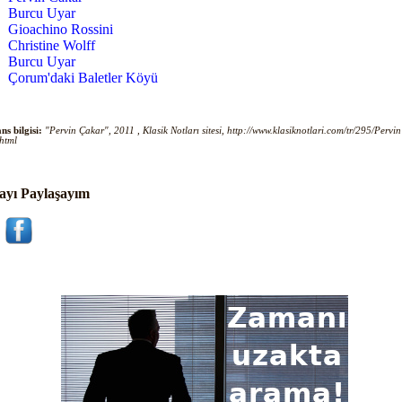
Burcu Uyar
Gioachino Rossini
Christine Wolff
Burcu Uyar
Çorum'daki Baletler Köyü
ns bilgisi:
"Pervin Çakar", 2011 , Klasik Notları sitesi, http://www.klasiknotlari.com/tr/295/Pervin
html
ayı Paylaşayım