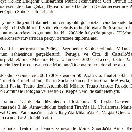
eye ilk kez Eskişehir Uluslararası Müzik Festivali'nde Carl Orff'un C
na eserinde çıkan Çakar, Nerea rolünde Handel'in Deidamia eserinde 
et Opera Sahnesi'nde rol aldı.
 yılında İtalyan Hükumeti'nin vermiş olduğu burstan yararlanarak İta
a eğitimini sürdürme fırsatını elde etmiş oldu. Dünyaca ünlü soprano L
a'nın masterclass programına katıldı. 2008'de İtalya'da preguia "F.Mor
et Konservatuvarı'ndan pekiyi derecede diploma aldı.
ya'daki ilk performansını 2006'da Werther'de Sophie rolünde, Milano 
tum sahnesinde gerçekleştirdi. Perugia ve Citta di Castello'
uspieldirektor'de Madame Herz rolünde ve 2007'de Lecce, Teatro Pol
o için Der Rosenkavalier'de Marianne/Duenna rollerinde sahne aldı.
ok ödül kazandı ve 2008-2009 arasında 60. As.Li.Co. finalisti oldu. 
Gretel'de Gretel rolünü, Teatro Sociale Como, Teatro Grande Brescia, 
chini Pavia, Teatro degli Arcimboldi Milano, Teatro Ariosto Reggio E
ro Comunale Bologna ve Teatro Giuseppe Verdi'de sahnelemiştir.
 yılında İstanbul'da düzenlenen Uluslararası 6. Leyla Gencer
şması'nda 3.lük, Arnavutluk'un başkenti Tiran'da 11. Uluslararası Mari
ival Opera Yarışması'nda 2.lik, İtalya'da Milano'da 4. Magda Olivero
ması'nda ise 2.lik ödülü aldı.
 yılında, Teatro La Fenice sahnesinde Maria Stuarda'da Anna K