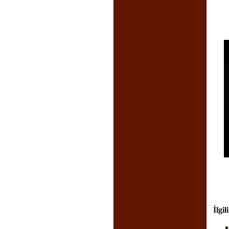
İlgil