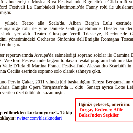
nü sahnelemiştir. Musica Riva Festivali'nde Rigoletto'da Gilda rolü v
ord Festivali La Cambialedi Matrimonio'da Fanny rolü ile uluslararas
mıştır.
0 yılında Teatro alla Scala'da, Alban Berg'in Lulu eserind
ehnjahrige rolü ile yine Daniele Gatti yönetiminde Theater an de
esinde yer aldı. Teatro Giuseppe Verdi Trieste'ye, Riccione'de G
dini yönetimindeki Orchestra Sinfonica dell'Emiglia Romagna Toscan
 edilmiştir.
er repertuvarında Avrupa'da sahnelediği soprano sololar ile Carmina 
8. Wexford Festivali'nde beğeni toplayan resital programı bulunmaktadı
a Valle D'Itria di Martina Franca Festivali'nde Alessandro Scarlatti'ni
anta Cecilia eserinde soprano solo olarak sahneye çıktı.
ano Pervin Çakar, 2011 yılında jüri başkanlığını Tereza Berganza'nın y
Maria Caniglia Opera Yarışması'nda 1. oldu. Sanatçı ayrıca Lotte L
a verilen özel ödülü de kazanmıştır.
İlginizi çekecek, öneririm:
Turgay Erdener, Afife
p edilmekten korkmuyoruz!.. Takip
Balesi'nden Seçkiler
tıklayın:
twitter.com/klasiknotlari