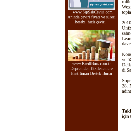
rolü
Wexf
topla
www.SipSakCeviri.com
Anında çeviri fiyatı ve süresi
hesabı, hızlı çeviri
201
Ünfz
sahn
Lear
davet
Kons
ve 5
www.KrediBurs.com.tr
Dell
Depremden Etkilenenlere
di S
Enstrüman Destek Bursu
Sopr
28. 
adın
Taki
için 