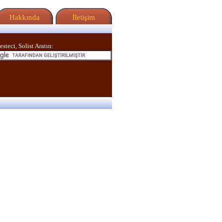
Hakkında
İletişim
esteci, Solist Aratın: