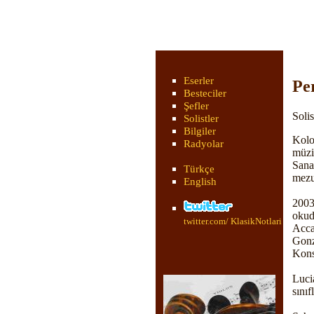
Eserler
Pe
Besteciler
Şefler
Solis
Solistler
Bilgiler
Kolo
Radyolar
müzi
Sana
Türkçe
mezu
English
2003
okud
twitter.com/ KlasikNotlari
Acca
Gon
Kons
Luci
sınıf