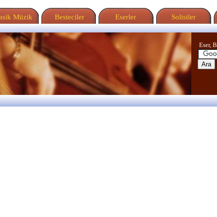
sik Müzik
Besteciler
Eserler
Solistler
Eser, B