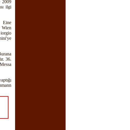
e 2009
ı ilgi
e Eine
r Wien
iorgio
ini'ye
Burana
r. 36.
n Messa
aptığı
ehmann