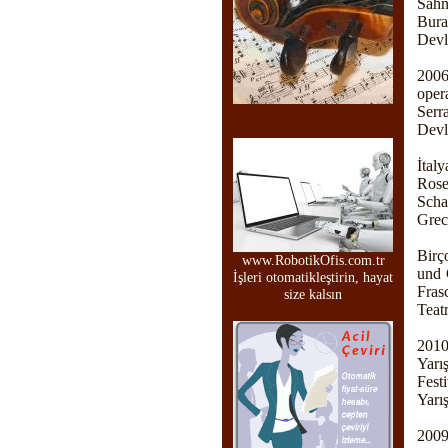
Sahn
Bura
Devl
2006
oper
Serr
Devl
İtal
Rose
Scha
Grec
Birç
www.RobotikOfis.com.tr
und 
İşleri otomatikleştirin, hayat
Fras
size kalsın
Teat
2010
Yarı
Fest
Yarış
2009