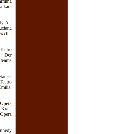
armina
Ankara
lya’da
uciana
lacchi"
Teatro
da Der
iteama
Hansel
Teatro
milia,
 Opera
e Kraja
 Opera
ennedy