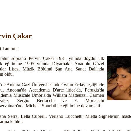
rvin Çakar
t Tanıtımı
ratür soprano Pervin Çakar 1981 yılında doğdu. İlk
k eğitimine 1995 yılında Diyarbakır Anadolu Güzel
tlar Lisesi Müzik Bölümü Şan Ana Sanat Dalı'nda
n oldu.
'de Ankara Gazi Üniversitesinde Oylun Erdayı eşliğinde
u, Ancona'da Accademia D'arte lirica'da, Perugia'da
demia Musicale Umbria'da William Matteuzzi, Carmen
zalez, Sergio Bertocchi ve F. Morlacchi
ervatuarı'nda Michela Sburlati ile eğitimine devam etti.
ana Serra, Lella Cuberli, Veriano Lucchetti, Mietta Sighele'nin maste
larına katıldı.