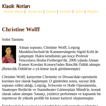
|
|
|
|
|
Klasik Müzik
Besteciler
Eserler
Solistler
Şefler
Bilgiler
Christine Wolff
Solist Tanıtımı
Alman soprano, Christine Wolff, Leipzig
Musikhochschule'de Kammersängerin Sigrid Kehl ile
çalışmıştır. Halen kendisinin şan koçu Profesör
Venceslava Hruba-Freiberger'dir. 2000 yılında Alman
Konser Koroları Konseyi'nden İkincilik Ödülü almıştır.
(Birincilik Ödülü'ne o yıl kimse layık görülmemiştir)
Christine Wolff, kariyerine Chemnitz ve Dessau'daki operalarda
korolara üye olarak başlamıştır. O günlerden sonra, sayısız lirik
soprano rolleri aldığı, Leipzig, Schwerin ve Halle Operalarında,
Staatsoper Berlin'de ve Staatstheater Gärtnerplatz Münih'te, konuk
olarak sahne almıştır. Sanatçı, yüzlerce performans ve kapsamlı bir
repertuvar ile yüksek profilli bir konser kariyeri oluşturmuştur.