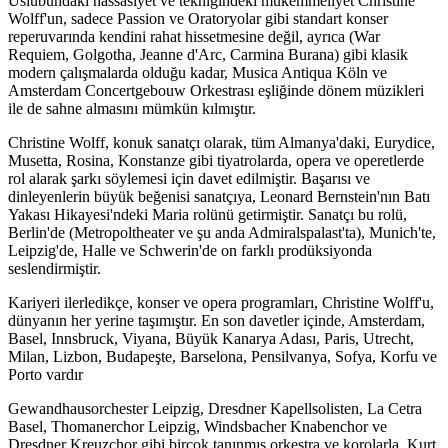
Üslubundaki hassasiyet ve tekniğindeki mükemmeliyet Christine
Wolff'un, sadece Passion ve Oratoryolar gibi standart konser
reperuvarında kendini rahat hissetmesine değil, ayrıca (War
Requiem, Golgotha, Jeanne d'Arc, Carmina Burana) gibi klasik
modern çalışmalarda olduğu kadar, Musica Antiqua Köln ve
Amsterdam Concertgebouw Orkestrası eşliğinde dönem müzikleri
ile de sahne almasını mümkün kılmıştır.
Christine Wolff, konuk sanatçı olarak, tüm Almanya'daki, Eurydice,
Musetta, Rosina, Konstanze gibi tiyatrolarda, opera ve operetlerde
rol alarak şarkı söylemesi için davet edilmiştir. Başarısı ve
dinleyenlerin büyük beğenisi sanatçıya, Leonard Bernstein'nın Batı
Yakası Hikayesi'ndeki Maria rolünü getirmiştir. Sanatçı bu rolü,
Berlin'de (Metropoltheater ve şu anda Admiralspalast'ta), Munich'te,
Leipzig'de, Halle ve Schwerin'de on farklı prodüksiyonda
seslendirmiştir.
Kariyeri ilerledikçe, konser ve opera programları, Christine Wolff'u,
dünyanın her yerine taşımıştır. En son davetler içinde, Amsterdam,
Basel, Innsbruck, Viyana, Büyük Kanarya Adası, Paris, Utrecht,
Milan, Lizbon, Budapeşte, Barselona, Pensilvanya, Sofya, Korfu ve
Porto vardır
Gewandhausorchester Leipzig, Dresdner Kapellsolisten, La Cetra
Basel, Thomanerchor Leipzig, Windsbacher Knabenchor ve
Dresdner Kreuzchor gibi birçok tanınmış orkestra ve korolarla, Kurt