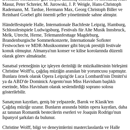
Masur, Peter Schreier, M. Jurowski, J. P. Weigle, Hans-Christoph
Rademann, M. Tardue, Hermann Max, Georg Christoph Biller ve
Reinhard Goebel gibi önemli şefler yönetiminde sahne almıştır.
Händelfestspiele Halle, Internationale Bachfeste Leipzig, Hamburg,
Schlossfestspiele Ludwigsburg, Festivals für Alte Musik Innsbruck,
Melk, Utrecht, Herne, Telemannfesttage Magdeburg,
Brandenburgische Sommerkonzerte, Internationale Sofioter
Festwochen ve MDR-Musiksommer gibi birçok prestijli festivale
konuk olmuştur. Almanya'nın konser ve kilise korolarında düzenli
olarak görev almaktadır.
Sanatsal yeteneğinin içe işleyen derinliği ile müzikalitesinin birleşimi
Christine Wolff'u, çağdaş müziğin aranılan bir yorumcusu yapmıştır.
Bunlara örnek olarak Opera Leipzig'de Luca Lombardi'nin Dmitri'si
ya da ABD'de Dominick Argento'nun Miss Havisham başlıklı
eserinde, Miss Havisham olarak seslendirdiği soprano solosu
gösterilebilir.
Sanatçının kayıtları, geniş bir yelpazede, Barok ve Klasik'ten
Çağdaş müziğe uzanır. Bunların arasında bütün opera kayıtları, daha
az tanınan Romantik bestecilerin eserleri ve Joaquin Rodrigo'nun
İspanyol şarkıları da bulunur.
Christine Wolff, bilgi ve deneyimlerini masterclasslarda ve Halle