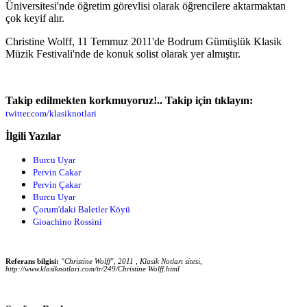
Üniversitesi'nde öğretim görevlisi olarak öğrencilere aktarmaktan
çok keyif alır.
Christine Wolff, 11 Temmuz 2011'de Bodrum Gümüşlük Klasik
Müzik Festivali'nde de konuk solist olarak yer almıştır.
Takip edilmekten korkmuyoruz!.. Takip için tıklayın:
twitter.com/klasiknotlari
İlgili Yazılar
Burcu Uyar
Pervin Cakar
Pervin Çakar
Burcu Uyar
Çorum'daki Baletler Köyü
Gioachino Rossini
Referans bilgisi:
"Christine Wolff", 2011 , Klasik Notları sitesi,
http://www.klasiknotlari.com/tr/249/Christine Wolff.html