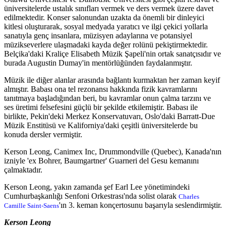
üniversitelerde ustalık sınıfları vermek ve ders vermek üzere davet
edilmektedir. Konser salonundan uzakta da önemli bir dinleyici
kitlesi oluşturarak, sosyal medyada yaratıcı ve ilgi çekici yollarla
sanatıyla genç insanlara, müzisyen adaylarına ve potansiyel
müzikseverlere ulaşmadaki kayda değer rolünü pekiştirmektedir.
Belçika'daki Kraliçe Elisabeth Müzik Şapeli'nin ortak sanatçısıdır ve
burada Augustin Dumay'in mentörlüğünden faydalanmıştır.
Müzik ile diğer alanlar arasında bağlantı kurmaktan her zaman keyif
almıştır. Babası ona tel rezonansı hakkında fizik kavramlarını
tanıtmaya başladığından beri, bu kavramlar onun çalma tarzını ve
ses üretimi felsefesini güçlü bir şekilde etkilemiştir. Babası ile
birlikte, Pekin'deki Merkez Konservatuvarı, Oslo'daki Barratt-Due
Müzik Enstitüsü ve Kaliforniya'daki çeşitli üniversitelerde bu
konuda dersler vermiştir.
Kerson Leong, Canimex Inc, Drummondville (Quebec), Kanada'nın
izniyle 'ex Bohrer, Baumgartner' Guarneri del Gesu kemanını
çalmaktadır.
Kerson Leong, yakın zamanda şef Earl Lee yönetimindeki
Cumhurbaşkanlığı Senfoni Orkestrası'nda solist olarak
Charles
'ın 3. keman konçertosunu başarıyla seslendirmiştir.
Camille Saint-Saens
Kerson Leong