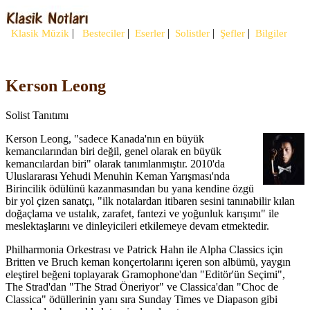
|
|
|
|
|
Klasik Müzik
Besteciler
Eserler
Solistler
Şefler
Bilgiler
Kerson Leong
Solist Tanıtımı
Kerson Leong, "sadece Kanada'nın en büyük
kemancılarından biri değil, genel olarak en büyük
kemancılardan biri" olarak tanımlanmıştır. 2010'da
Uluslararası Yehudi Menuhin Keman Yarışması'nda
Birincilik ödülünü kazanmasından bu yana kendine özgü
bir yol çizen sanatçı, "ilk notalardan itibaren sesini tanınabilir kılan
doğaçlama ve ustalık, zarafet, fantezi ve yoğunluk karışımı" ile
meslektaşlarını ve dinleyicileri etkilemeye devam etmektedir.
Philharmonia Orkestrası ve Patrick Hahn ile Alpha Classics için
Britten ve Bruch keman konçertolarını içeren son albümü, yaygın
eleştirel beğeni toplayarak Gramophone'dan "Editör'ün Seçimi",
The Strad'dan "The Strad Öneriyor" ve Classica'dan "Choc de
Classica" ödüllerinin yanı sıra Sunday Times ve Diapason gibi