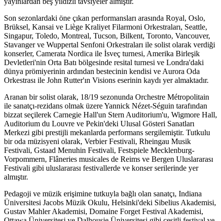
yayınlardan beş yıldızlı tavsiyeler almıştır.
Son sezonlardaki öne çıkan performansları arasında Royal, Oslo,
Brüksel, Kansai ve Liège Kraliyet Filarmoni Orkestraları, Seattle,
Singapur, Toledo, Montreal, Tucson, Bilkent, Toronto, Vancouver,
Stavanger ve Wuppertal Senfoni Orkestraları ile solist olarak verdiği
konserler, Camerata Nordica ile İsveç turnesi, Amerika Birleşik
Devletleri'nin Orta Batı bölgesinde resital turnesi ve Londra'daki
dünya prömiyerinin ardından bestecinin kendisi ve Aurora Oda
Orkestrası ile John Rutter'ın Visions eserinin kaydı yer almaktadır.
Aranan bir solist olarak, 18/19 sezonunda Orchestre Métropolitain
ile sanatçı-rezidans olmak üzere Yannick Nézet-Séguin tarafından
bizzat seçilerek Carnegie Hall'un Stern Auditorium'u, Wigmore Hall,
Auditorium du Louvre ve Pekin'deki Ulusal Gösteri Sanatları
Merkezi gibi prestijli mekanlarda performans sergilemiştir. Tutkulu
bir oda müzisyeni olarak, Verbier Festivali, Rheingau Musik
Festivali, Gstaad Menuhin Festivali, Festspiele Mecklenburg-
Vorpommern, Flâneries musicales de Reims ve Bergen Uluslararası
Festivali gibi uluslararası festivallerde ve konser serilerinde yer
almıştır.
Pedagoji ve müzik erişimine tutkuyla bağlı olan sanatçı, Indiana
Üniversitesi Jacobs Müzik Okulu, Helsinki'deki Sibelius Akademisi,
Gustav Mahler Akademisi, Domaine Forget Festival Akademisi,
Ottawa Üniversitesi ve Dalhousie Üniversitesi gibi çeşitli festival ve