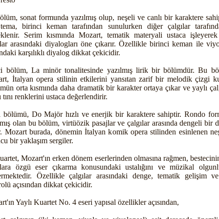
bölüm, sonat formunda yazılmış olup, neşeli ve canlı bir karaktere sah
tema, birinci keman tarafından sunulurken diğer çalgılar tarafın
eklenir. Serim kısmında Mozart, tematik materyali ustaca işleyerek 
ılar arasındaki diyalogları öne çıkarır. Özellikle birinci keman ile viy
ndaki karşılıklı diyalog dikkat çekicidir.
ci bölüm, La minör tonalitesinde yazılmış lirik bir bölümdür. Bu b
rt, İtalyan opera stilinin etkilerini yansıtan zarif bir melodik çizgi ku
mün orta kısmında daha dramatik bir karakter ortaya çıkar ve yaylı çal
ı tını renklerini ustaca değerlendirir.
l bölümü, Do Majör hızlı ve enerjik bir karaktere sahiptir. Rondo fo
lmış olan bu bölüm, virtüözik pasajlar ve çalgılar arasında dengeli bir 
ir. Mozart burada, dönemin İtalyan komik opera stilinden esinlenen neş
cu bir yaklaşım sergiler.
uartet, Mozart'ın erken dönem eserlerinden olmasına rağmen, bestecinin
ılara özgü eser çıkarma konusundaki ustalığını ve müzikal olgun
ermektedir. Özellikle çalgılar arasındaki denge, tematik gelişim v
olü açısından dikkat çekicidir.
t'ın Yaylı Kuartet No. 4 eseri yapısal özellikler açısından,