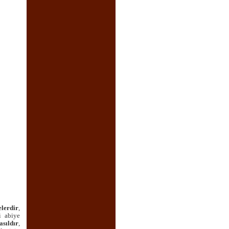
elerdir
,
i abiye
asıldır
,