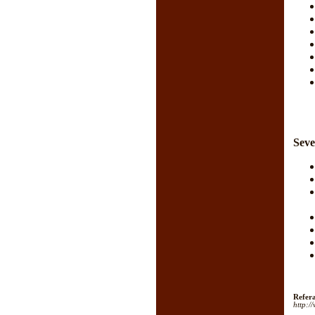
Seve
Refera
http:/