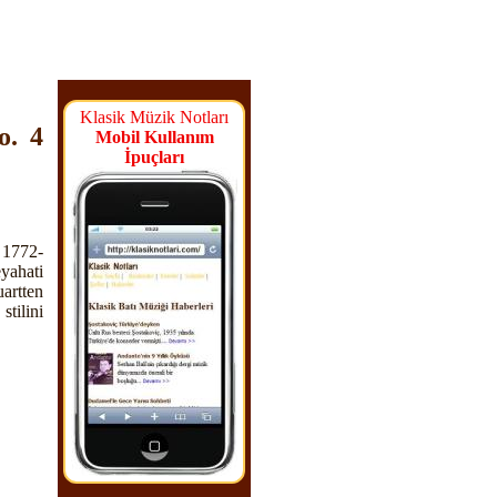
Klasik Müzik Notları
o. 4
Mobil Kullanım
İpuçları
 1772-
yahati
uartten
tilini