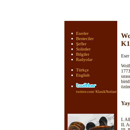
Eserler
Wo
Besteciler
K1
Şefler
Solistler
Bilgiler
Eser
Radyolar
Wolf
Türkçe
1773
English
sıras
biri
özüms
twitter.com/ KlasikNotlari
Yay
I. Al
II. 
III. 