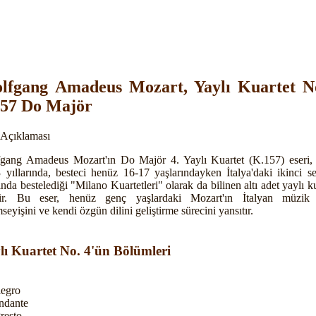
lfgang Amadeus Mozart, Yaylı Kuartet N
57 Do Majör
 Açıklaması
gang Amadeus Mozart'ın Do Majör 4. Yaylı Kuartet (K.157) eseri,
 yıllarında, besteci henüz 16-17 yaşlarındayken İtalya'daki ikinci se
ında bestelediği "Milano Kuartetleri" olarak da bilinen altı adet yaylı k
dir. Bu eser, henüz genç yaşlardaki Mozart'ın İtalyan müzik s
eyişini ve kendi özgün dilini geliştirme sürecini yansıtır.
lı Kuartet No. 4'ün Bölümleri
legro
Andante
Presto