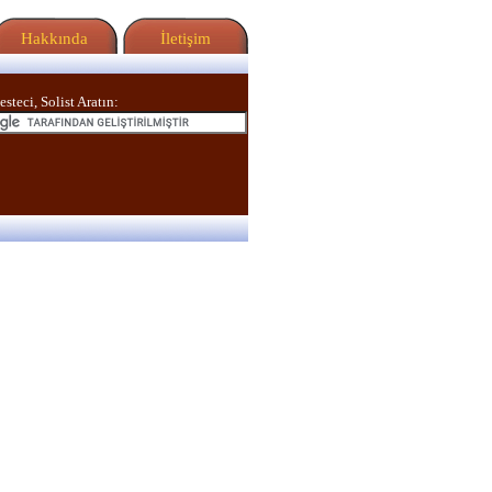
Hakkında
İletişim
esteci, Solist Aratın: