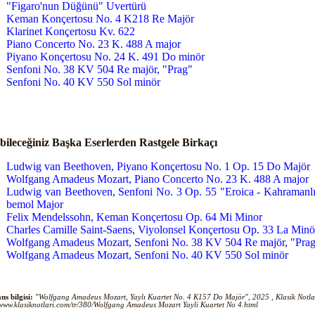
"Figaro'nun Düğünü" Uvertürü
Keman Konçertosu No. 4 K218 Re Majör
Klarinet Konçertosu Kv. 622
Piano Concerto No. 23 K. 488 A major
Piyano Konçertosu No. 24 K. 491 Do minör
Senfoni No. 38 KV 504 Re majör, "Prag"
Senfoni No. 40 KV 550 Sol minör
bileceğiniz Başka Eserlerden Rastgele Birkaçı
Ludwig van Beethoven, Piyano Konçertosu No. 1 Op. 15 Do Majör
Wolfgang Amadeus Mozart, Piano Concerto No. 23 K. 488 A major
Ludwig van Beethoven, Senfoni No. 3 Op. 55 "Eroica - Kahramanl
bemol Major
Felix Mendelssohn, Keman Konçertosu Op. 64 Mi Minor
Charles Camille Saint-Saens, Viyolonsel Konçertosu Op. 33 La Minö
Wolfgang Amadeus Mozart, Senfoni No. 38 KV 504 Re majör, "Pra
Wolfgang Amadeus Mozart, Senfoni No. 40 KV 550 Sol minör
ns bilgisi:
"Wolfgang Amadeus Mozart, Yaylı Kuartet No. 4 K157 Do Majör", 2025 , Klasik Notları
/www.klasiknotlari.com/tr/380/Wolfgang Amadeus Mozart Yayli Kuartet No 4.html