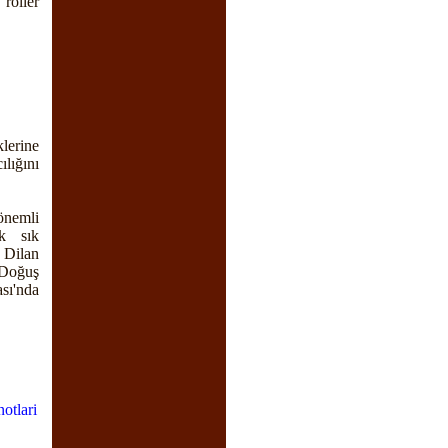
roller
lerine
lığını
önemli
k sık
 Dilan
 Doğuş
sı'nda
notlari