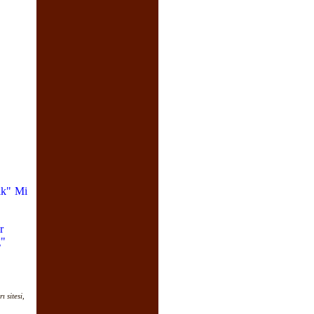
ık" Mi
r
g"
 sitesi,