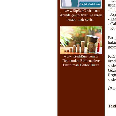
- Dö
üstl
- İta
www.SipSakCeviri.com
- Aç
Anında çeviri fiyatı ve süresi
- Zar
hesabı, hızlı çeviri
- Ça
- Ko
Bu y
haki
göst
www.KrediBurs.com.tr
K157
Depremden Etkilenenlere
örn
Enstrüman Destek Bursu
sesl
Gözo
Ergi
sesle
İlker
Taki