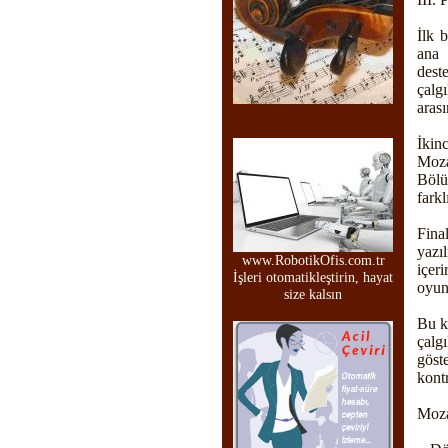
İlk 
ana 
dest
çalg
arası
İkin
Moza
Bölü
farkl
Fina
yazı
www.RobotikOfis.com.tr
içer
İşleri otomatikleştirin, hayat
oyun
size kalsın
Bu k
çalg
göst
kontr
Mozar