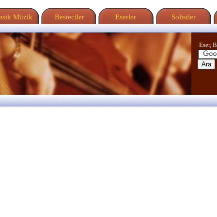
sik Müzik
Besteciler
Eserler
Solistler
Eser, B