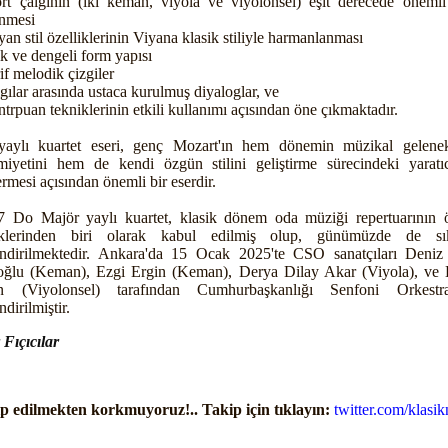
rt çalgının (iki keman, viyola ve viyolonsel) eşit derecede önemli 
enmesi
lyan stil özelliklerinin Viyana klasik stiliyle harmanlanması
ık ve dengeli form yapısı
if melodik çizgiler
lgılar arasında ustaca kurulmuş diyaloglar, ve
ntrpuan tekniklerinin etkili kullanımı açısından öne çıkmaktadır.
aylı kuartet eseri, genç Mozart'ın hem dönemin müzikal gelenek
miyetini hem de kendi özgün stilini geliştirme sürecindeki yaratıcı
ermesi açısından önemli bir eserdir.
 Do Majör yaylı kuartet, klasik dönem oda müziği repertuarının 
eklerinden biri olarak kabul edilmiş olup, günümüzde de sı
endirilmektedir. Ankara'da 15 Ocak 2025'te CSO sanatçıları Deniz
ğlu (Keman), Ezgi Ergin (Keman), Derya Dilay Akar (Viyola), ve
n (Viyolonsel) tarafından Cumhurbaşkanlığı Senfoni Orkestra
ndirilmiştir.
 Fıçıcılar
p edilmekten korkmuyoruz!.. Takip için tıklayın:
twitter.com/klasik