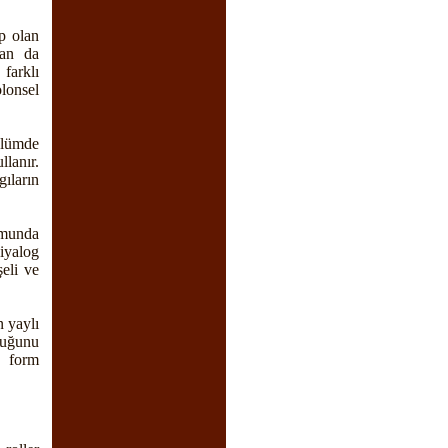
ip olan
dan da
farklı
olonsel
ölümde
llanır.
gıların
rmunda
diyalog
eli ve
 yaylı
luğunu
e form