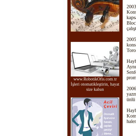
2003
Kons
kaps
Bloc
çalışt
2005
kons
Toro
Hayb
Aynı
Senf
prom
www.RobotikOfis.com.tr
İşleri otomatikleştirin, hayat
2006
size kalsın
yazm
ünlü 
Hay
Kons
hale