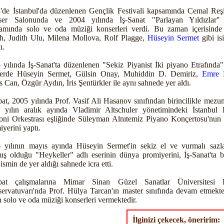
'de İstanbul'da düzenlenen Gençlik Festivali kapsamında Cemal Reş
er Salonunda ve 2004 yılında İş-Sanat "Parlayan Yıldızlar" 
amında solo ve oda müziği konserleri verdi. Bu zaman içerisinde
h, Judith Ulu, Milena Mollova, Rolf Plagge,
Hüseyin Sermet
gibi is
ı.
 yılında İş-Sanat'ta düzenlenen "Sekiz Piyanist İki piyano Etrafında" 
erde Hüseyin Sermet, Gülsin Onay, Muhiddin D. Demiriz,
Emre E
s Can, Özgür Aydın, İris Şentürkler ile aynı sahnede yer aldı.
at, 2005 yılında Prof. Vasif Ali Hasanov sınıfından birincilikle mezun
 yılın aralık ayında Vladimir Altschuler yönetimindeki İstanbul 
oni Orkestrası eşliğinde Süleyman Alnıtemiz Piyano Konçertosu'nun
iyerini yaptı.
 yılının mayıs ayında Hüseyin Sermet'in sekiz el ve vurmalı sazla
ış olduğu "Heykeller" adlı eserinin dünya promiyerini, İş-Sanat'ta b
ismin de yer aldığı sahnede icra etti.
bat çalışmalarına Mimar Sinan Güzel Sanatlar Üniversitesi 
ervatuvarı'nda Prof. Hülya Tarcan'ın master sınıfında devam etmekte
n solo ve oda müziği konserleri vermektedir.
İlginizi çekecek, öneririm: