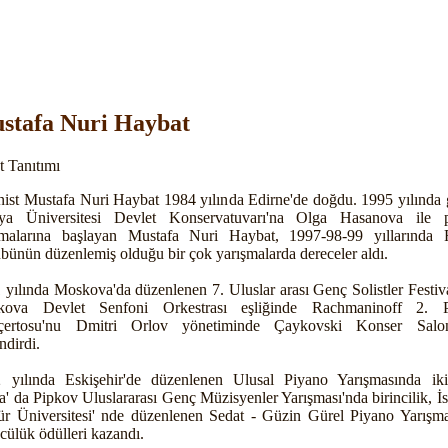
stafa Nuri Haybat
t Tanıtımı
nist Mustafa Nuri Haybat 1984 yılında Edirne'de doğdu. 1995 yılında g
ya Üniversitesi Devlet Konservatuvarı'na Olga Hasanova ile 
şmalarına başlayan Mustafa Nuri Haybat, 1997-98-99 yıllarında 
bünün düzenlemiş olduğu bir çok yarışmalarda dereceler aldı.
 yılında Moskova'da düzenlenen 7. Uluslar arası Genç Solistler Festiva
kova Devlet Senfoni Orkestrası eşliğinde Rachmaninoff 2. P
çertosu'nu Dmitri Orlov yönetiminde Çaykovski Konser Salon
ndirdi.
 yılında Eskişehir'de düzenlenen Ulusal Piyano Yarışmasında ikin
a' da Pipkov Uluslararası Genç Müzisyenler Yarışması'nda birincilik, İ
ür Üniversitesi' nde düzenlenen Sedat - Güzin Gürel Piyano Yarışma
cülük ödülleri kazandı.