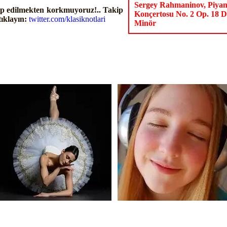
Sergey Rahmaninov, Piya
p edilmekten korkmuyoruz!.. Takip
Konçertosu No. 2 Op. 18 
tıklayın:
twitter.com/klasiknotlari
Minör