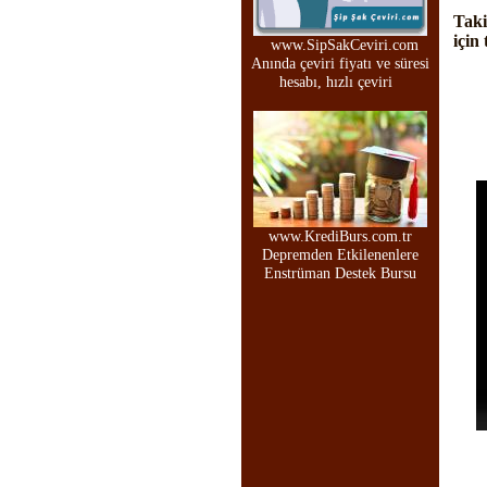
Taki
için 
www.SipSakCeviri.com
Anında çeviri fiyatı ve süresi
hesabı, hızlı çeviri
www.KrediBurs.com.tr
Depremden Etkilenenlere
Enstrüman Destek Bursu