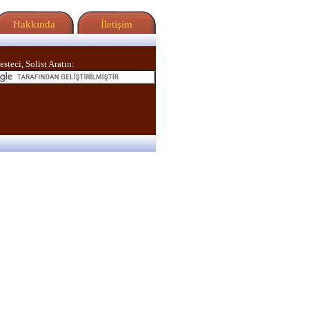
Hakkında
İletişim
esteci, Solist Aratın: