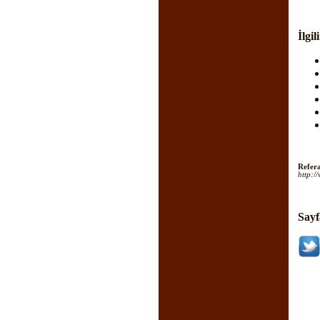
İlgil
Refera
http:/
Sayf