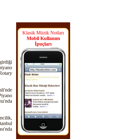
Klasik Müzik Notları
Mobil Kullanım
İpuçları
irdiği
piyano
Rotary
li'nde
iyano
u'nda
cilik,
stanbul
sı'nda