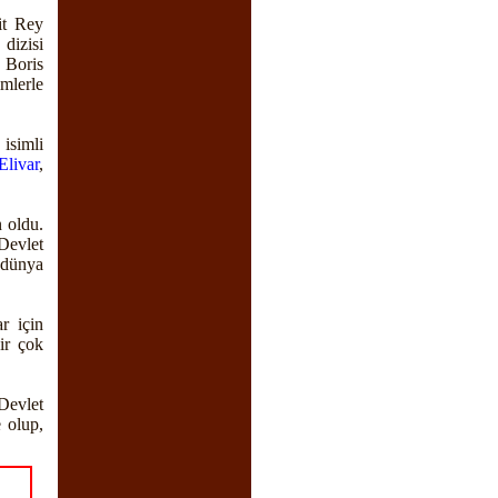
it Rey
dizisi
 Boris
imlerle
isimli
livar
,
 oldu.
Devlet
 dünya
r için
ir çok
Devlet
 olup,