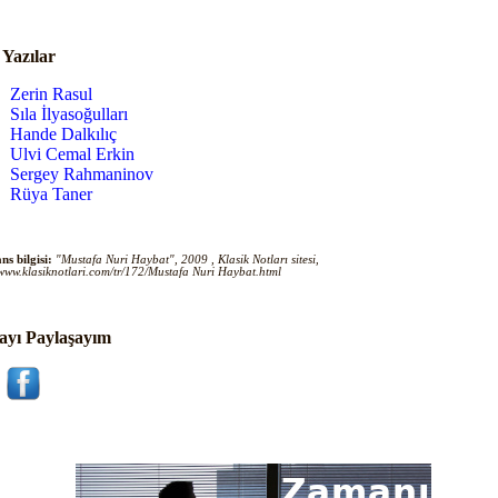
i Yazılar
Zerin Rasul
Sıla İlyasoğulları
Hande Dalkılıç
Ulvi Cemal Erkin
Sergey Rahmaninov
Rüya Taner
ns bilgisi:
"Mustafa Nuri Haybat", 2009 , Klasik Notları sitesi,
/www.klasiknotlari.com/tr/172/Mustafa Nuri Haybat.html
ayı Paylaşayım