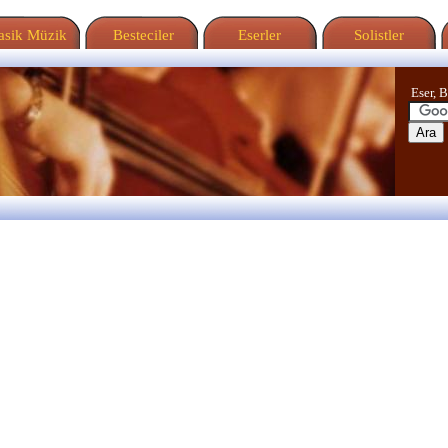
sik Müzik
Besteciler
Eserler
Solistler
Eser, B