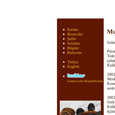
Eserler
Mu
Besteciler
Şefler
Solis
Solistler
Bilgiler
Piya
Radyolar
Trak
çalı
Türkçe
Kulü
English
2001
Mos
twitter.com/ KlasikNotlari
Kon
sesle
2002
Sofy
Kült
üçün