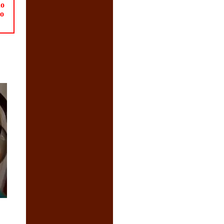
no
Do