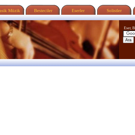
sik Müzik
Besteciler
Eserler
Solistler
Eser, B