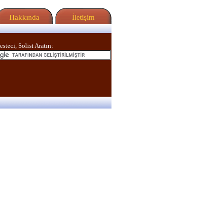
Hakkında
İletişim
esteci, Solist Aratın: