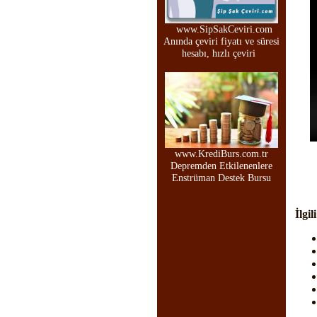
www.SipSakCeviri.com
Anında çeviri fiyatı ve süresi
hesabı, hızlı çeviri
www.KrediBurs.com.tr
Depremden Etkilenenlere
Enstrüman Destek Bursu
İlgil