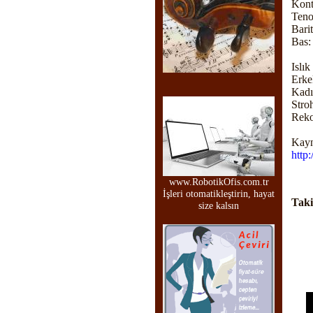
Kont
Teno
Bari
Bas:
Islı
Erke
Kadı
Stro
Reko
K
http
www.RobotikOfis.com.tr
İşleri otomatikleştirin, hayat
Taki
size kalsın