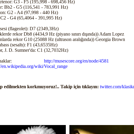
rtenor: G3 - F5 (195,998 - 698,456 Hz)
r: Bb2 - G5 (116,541 - 783,991 Hz)
ton: G2 - A4 (97,998 - 440 Hz)
 C2 - G4 (65,4064 - 391,995 Hz)
k sesi (flageolet): D7 (2349,3Hz)
klerde rekor Db8 (4434,9 Hz (piyano sınırı dışında)) Adam Lopez
nlarda rekor G10 (25088 Hz (ultrason aralığında)) Georgia Brown
hbass (sesaltı): F1 (43,6535Hz)
r, J. D. Sumner'da: C1 (32,7032Hz)
aynaklar:
http://musescore.org/en/node/4581
il
://en.wikipedia.org/wiki/Vocal_range
p edilmekten korkmuyoruz!.. Takip için tıklayın:
twitter.com/klasik