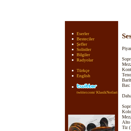
Eserler
Ses
Besteciler
Şefler
Piyan
Solistler
Bilgiler
Sopr
Radyolar
Mezz
Kont
Türkçe
Teno
English
Bari
Bas:
twitter.com/ KlasikNotlari
Daha 
Sopr
Kolo
Mezz
Alto
Tiz 