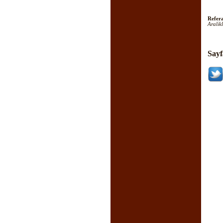
Refera
Aralik
Sayf