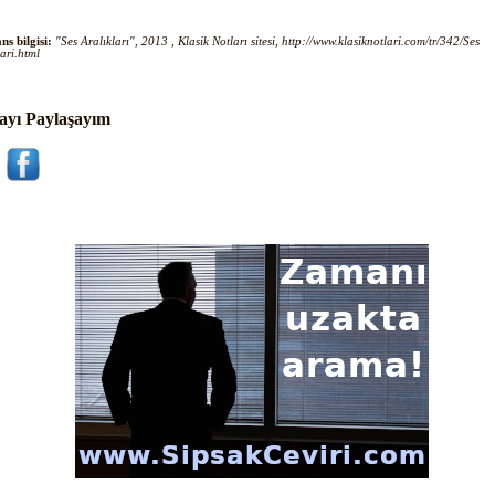
ns bilgisi:
"Ses Aralıkları", 2013 , Klasik Notları sitesi, http://www.klasiknotlari.com/tr/342/Ses
lari.html
ayı Paylaşayım