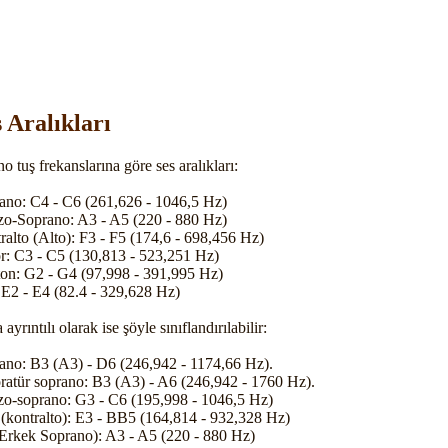
 Aralıkları
o tuş frekanslarına göre ses aralıkları:
ano: C4 - C6 (261,626 - 1046,5 Hz)
o-Soprano: A3 - A5 (220 - 880 Hz)
ralto (Alto): F3 - F5 (174,6 - 698,456 Hz)
r: C3 - C5 (130,813 - 523,251 Hz)
ton: G2 - G4 (97,998 - 391,995 Hz)
 E2 - E4 (82.4 - 329,628 Hz)
ayrıntılı olarak ise şöyle sınıflandırılabilir:
ano: B3 (A3) - D6 (246,942 - 1174,66 Hz).
ratür soprano: B3 (A3) - A6 (246,942 - 1760 Hz).
o-soprano: G3 - C6 (195,998 - 1046,5 Hz)
 (kontralto): E3 - BB5 (164,814 - 932,328 Hz)
(Erkek Soprano): A3 - A5 (220 - 880 Hz)