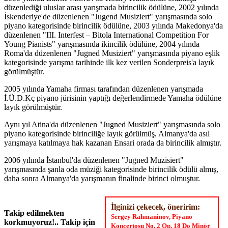
düzenlediği uluslar arası yarışmada birincilik ödülüne, 2002 yılında
İskenderiye'de düzenlenen "Jugend Musiziert" yarışmasında solo
piyano kategorisinde birincilik ödülüne, 2003 yılında Makedonya'da
düzenlenen "III. Interfest – Bitola International Competition For
Young Pianists" yarışmasında ikincilik ödülüne, 2004 yılında
Roma'da düzenlenen "Jugned Musiziert" yarışmasında piyano eşlik
kategorisinde yarışma tarihinde ilk kez verilen Sonderpreis'a layık
görülmüştür.
2005 yılında Yamaha firması tarafından düzenlenen yarışmada
İ.Ü.D.Kç piyano jürisinin yaptığı değerlendirmede Yamaha ödülüne
layık görülmüştür.
Aynı yıl Atina'da düzenlenen "Jugned Musiziert" yarışmasında solo
piyano kategorisinde birinciliğe layık görülmüş, Almanya'da asıl
yarışmaya katılmaya hak kazanan Ensari orada da birincilik almıştır.
2006 yılında İstanbul'da düzenlenen "Jugned Muzisiert"
yarışmasında şanla oda müziği kategorisinde birincilik ödülü almış,
daha sonra Almanya'da yarışmanın finalinde birinci olmuştur.
İlginizi çekecek, öneririm:
Takip edilmekten
Sergey Rahmaninov, Piyano
korkmuyoruz!.. Takip için
Konçertosu No. 2 Op. 18 Do Minör