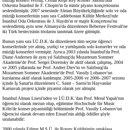
müziği konseri vermiş, Cemal Reşit Rey Konser Salonu'nda
Orkestra İstanbul ile F. Chopin'in fa minör piyano konçertosunu
seslendirmiştir. 2007 senesinde Alman Büyükelçiliğinde solo ve oda
müziği konserlerinin yanı sıra Caddebostan Kültür Merkezi'nde
İstanbul Oda Orkestrası ile J. Haydn'ın re majör Konçertosu'nu
seslendirmiş aynı sene Almanya'da düzenlenen Bebersee Festivali'ne
iki Türk bestecisinin triolarını tanıtmak üzere gitmiştir.
Bunun yanı sıra İ.Ü.D.K.'da düzenlenen tüm seçme öğrenci
konserlerinde yer almış, yurtiçi ve yurtdışında solo konserler ve oda
müziği konserleri vermiştir. Ayrıca 2003 yılında İstanbul'da Prof.
Diane Andersen ile aynı yıl Salzburg'da Mozarteum Sommer
Akademie'de Prof. Sergei Dorensky ile aktif olarak çalışmış, 2004
ve 2005 yıllarında ise Prof. Andrei Diev'in ve Salzburg'da
Mozarteum Sommer Akademie'de Prof. Vassily Lobanov'un
kurslarına aktif olarak katılmıştır. 2005-2006 ve 2006–2007 sezonu
içinde İş Sanat'ta düzenlenen C. Saint – Saens'in Hayvanlar
Karnavalı projesi içinde piyanist olarak yer almıştır.
İstanbul Alman Lisesi'nden ve İ.Ü.D.K.'dan Prof. Meral Yapalı'nın
öğrencisi olarak mezun olup, eğitimine Hochschule für Music
Köln'de konser piyanistiliği bölümünde Prof. Vassily Lobanov'un
öğrencisi olarak devam eden Ensari'nin aldığı ödüller şöyle
sıralanabilir:
2000 yılında Edirne M.S.Ü. ile Rotary Kulübünün ortaklaşa