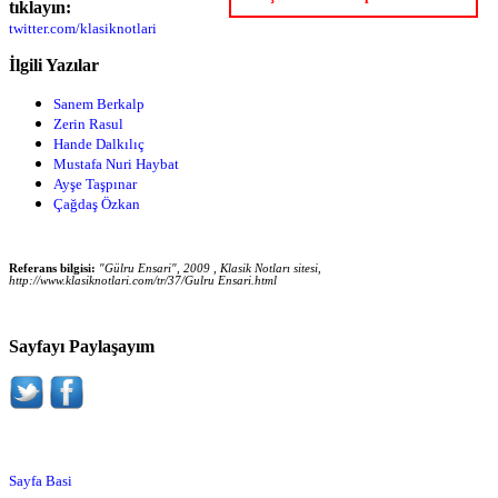
tıklayın:
twitter.com/klasiknotlari
İlgili Yazılar
Sanem Berkalp
Zerin Rasul
Hande Dalkılıç
Mustafa Nuri Haybat
Ayşe Taşpınar
Çağdaş Özkan
Referans bilgisi:
"Gülru Ensari", 2009 , Klasik Notları sitesi,
http://www.klasiknotlari.com/tr/37/Gulru Ensari.html
Sayfayı Paylaşayım
Sayfa Basi