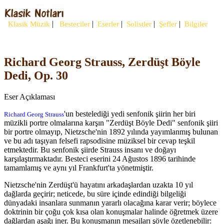
|
|
|
|
|
Klasik Müzik
Besteciler
Eserler
Solistler
Şefler
Bilgiler
Richard Georg Strauss, Zerdüşt Böyle
Dedi, Op. 30
Eser Açıklaması
'un bestelediği yedi senfonik şiirin her biri
Richard Georg Strauss
müzikli portre olmalarına karşın "Zerdüşt Böyle Dedi" senfonik şiiri
bir portre olmayıp, Nietzsche'nin 1892 yılında yayımlanmış bulunan
ve bu adı taşıyan felsefi rapsodisine müziksel bir cevap teşkil
etmektedir. Bu senfonik şiirde Strauss insanı ve doğayı
karşılaştırmaktadır. Besteci eserini 24 Ağustos 1896 tarihinde
tamamlamış ve aynı yıl Frankfurt'ta yönetmiştir.
Nietzsche'nin Zerdüşt'ü hayatını arkadaşlardan uzakta 10 yıl
dağlarda geçirir; neticede, bu süre içinde edindiği bilgeliği
dünyadaki insanlara sunmanın yararlı olacağına karar verir; böylece
doktrinin bir çoğu çok kısa olan konuşmalar halinde öğretmek üzere
dağlardan aşağı iner. Bu konuşmanın mesajları şöyle özetlenebilir: