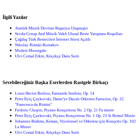
İlgili Yazılar
Atatürk Müzik Devrimi Başarıya Ulaşmıştır
Sevda-Cenap And Müzik Vakfı Ulusal Beste Yarışması Koşulları
Çağdaş Türk Bestecileri İnternet Sitesi Açıldı
Nikolay Rimski-Korsakov
Modest Musorgski
Ulvi Cemal Erkin, Köçekçe Dans Suiti
Sevebileceğiniz Başka Eserlerden Rastgele Birkaçı
Louis Hector Berlioz, Fantastik Senfoni, Op. 14
Peter İlyiç Çaykovski, Dante'ye Dayalı Orkestra Fantezisi, Op. 32
"Francesca da Rimini"
Frederic Chopin, Piyano Konçertosu No. 2 Op. 21 Fa minör
Peter İlyiç Çaykovski, Piyano Konçertosu No. 1 Op. 23 Si Bemol Minör
Johannes Brahms, Keman, Viyolonsel ve Orkestra için Konçerto Op. 102
La Minor
Ulvi Cemal Erkin, Köçekçe Dans Suiti