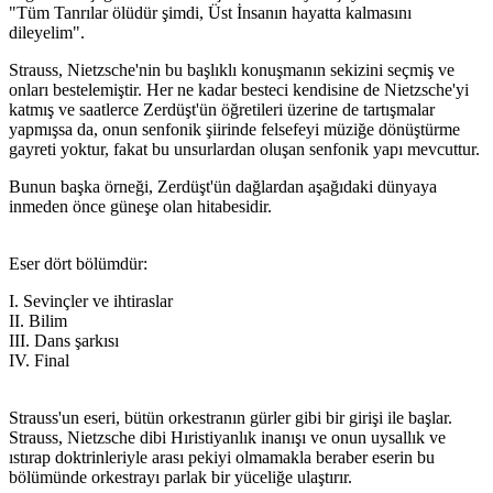
"Tüm Tanrılar ölüdür şimdi, Üst İnsanın hayatta kalmasını
dileyelim".
Strauss, Nietzsche'nin bu başlıklı konuşmanın sekizini seçmiş ve
onları bestelemiştir. Her ne kadar besteci kendisine de Nietzsche'yi
katmış ve saatlerce Zerdüşt'ün öğretileri üzerine de tartışmalar
yapmışsa da, onun senfonik şiirinde felsefeyi müziğe dönüştürme
gayreti yoktur, fakat bu unsurlardan oluşan senfonik yapı mevcuttur.
Bunun başka örneği, Zerdüşt'ün dağlardan aşağıdaki dünyaya
inmeden önce güneşe olan hitabesidir.
Eser dört bölümdür:
I. Sevinçler ve ihtiraslar
II. Bilim
III. Dans şarkısı
IV. Final
Strauss'un eseri, bütün orkestranın gürler gibi bir girişi ile başlar.
Strauss, Nietzsche dibi Hıristiyanlık inanışı ve onun uysallık ve
ıstırap doktrinleriyle arası pekiyi olmamakla beraber eserin bu
bölümünde orkestrayı parlak bir yüceliğe ulaştırır.