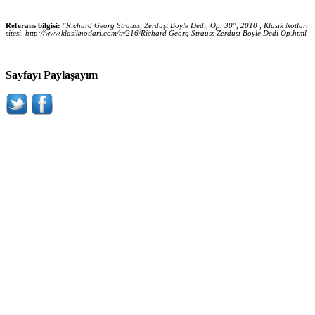
Referans bilgisi:
"Richard Georg Strauss, Zerdüşt Böyle Dedi, Op. 30", 2010 , Klasik Notları
sitesi, http://www.klasiknotlari.com/tr/216/Richard Georg Strauss Zerdust Boyle Dedi Op.html
Sayfayı Paylaşayım