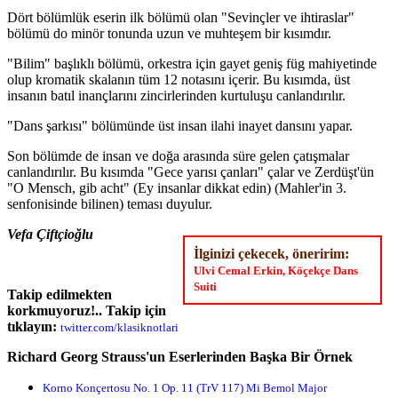
Dört bölümlük eserin ilk bölümü olan "Sevinçler ve ihtiraslar"
bölümü do minör tonunda uzun ve muhteşem bir kısımdır.
"Bilim" başlıklı bölümü, orkestra için gayet geniş füg mahiyetinde
olup kromatik skalanın tüm 12 notasını içerir. Bu kısımda, üst
insanın batıl inançlarını zincirlerinden kurtuluşu canlandırılır.
"Dans şarkısı" bölümünde üst insan ilahi inayet dansını yapar.
Son bölümde de insan ve doğa arasında süre gelen çatışmalar
canlandırılır. Bu kısımda "Gece yarısı çanları" çalar ve Zerdüşt'ün
"O Mensch, gib acht" (Ey insanlar dikkat edin) (Mahler'in 3.
senfonisinde bilinen) teması duyulur.
Vefa Çiftçioğlu
İlginizi çekecek, öneririm:
Ulvi Cemal Erkin, Köçekçe Dans
Suiti
Takip edilmekten
korkmuyoruz!.. Takip için
tıklayın:
twitter.com/klasiknotlari
Richard Georg Strauss'un Eserlerinden Başka Bir Örnek
Korno Konçertosu No. 1 Op. 11 (TrV 117) Mi Bemol Major