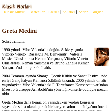
|
|
|
|
|
Klasik Müzik
Besteciler
Eserler
Solistler
Şefler
Bilgiler
Greta Medini
Solist Tanıtımı
1990 yılında Vibo Valentia'da doğdu. Sekiz yaşında
Vittorio Veneto "Rassegna M. Benvenuti", Valsesia
Musica Uluslar arası Keman Yarışması, Vittorio Veneto
Uluslararası Keman Yarışması ve Bruno Zanella Keman
Yarışması'nda bir çok ödül aldı.
2004 Temmuz ayında Shangai Çocuk Kültür ve Sanat Festivali'nde
en iyi Genç İtalyan Kemancı ödülünü kazandı. 2006 yılında on altı
yaşındayken Vibo Valentia'daki F. Torrefranca Konservatuvarı'ndan
Maestro Guiseppe Arnaboldi'nin yönettiği konserle ödülüyle mezun
oldu.
Greta Medini daha henüz on yaşındayken verdiği konserler
sayesinde solist olarak parlak bir kariyere adım attı. İtalya'nın önemli