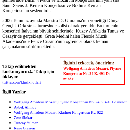
şehirlerinde Bach, Vivaldi ve Mozart'ın konçertolarının yanı sıra
Saint-Saens 3. Keman Konçertosu ve Brahms Keman
Konçertosu'nu seslendirdi.
2006 Temmuz ayında Maestro D. Giuranna'nın yönettiği Dünya
Gençlik Orkestrası turnesinde solist olarak yer aldı. Bu turnenin
konserleri İtalya'nın büyük şehirlerinde, Kuzey Afrika'da Tunus ve
Cezayir'de gerçekleşti. Greta Medini halen Fiesole Müzik
Akademisi'nde Felice Cusano'nun öğrencisi olarak keman
çalışmalarını sürdürmektedir.
İlginizi çekecek, öneririm:
Takip edilmekten
Wolfgang Amadeus Mozart, Piyano
korkmuyoruz!.. Takip için
Konçertosu No. 24 K. 491 Do
tıklayın:
minör
twitter.com/klasiknotlari
İlgili Yazılar
Wolfgang Amadeus Mozart, Piyano Konçertosu No. 24 K. 491 Do minör
Aybek Alimov
Wolfgang Amadeus Mozart, Klarinet Konçertosu Kv. 622
Zora Slokar
Tuncay Yılmaz
Rene Giessen