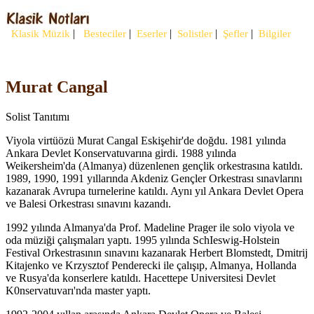
|
|
|
|
|
Klasik Müzik
Besteciler
Eserler
Solistler
Şefler
Bilgiler
Murat Cangal
Solist Tanıtımı
Viyola virtüözü Murat Cangal Eskişehir'de doğdu. 1981 yılında
Ankara Devlet Konservatuvarına girdi. 1988 yılında
Weikersheim'da (Almanya) düzenlenen gençlik orkestrasına katıldı.
1989, 1990, 1991 yıllarında Akdeniz Gençler Orkestrası sınavlarını
kazanarak Avrupa turnelerine katıldı. Aynı yıl Ankara Devlet Opera
ve Balesi Orkestrası sınavını kazandı.
1992 yılında Almanya'da Prof. Madeline Prager ile solo viyola ve
oda müziği çalışmaları yaptı. 1995 yılında SchIeswig-Holstein
Festival Orkestrasının sınavını kazanarak Herbert Blomstedt, Dmitrij
Kitajenko ve Krzysztof Penderecki ile çalışıp, Almanya, Hollanda
ve Rusya'da konserlere katıldı. Hacettepe Universitesi Devlet
K0nservatuvarı'nda master yaptı.