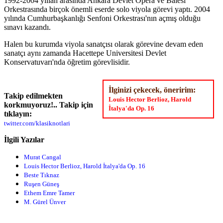
1992-2004 yıllan arasında Ankara Devlet Opera ve Balesi
Orkestrasında birçok önemli eserde solo viyola görevi yaptı. 2004
yılında Cumhurbaşkanlığı Senfoni Orkestrası'nın açmış olduğu
sınavı kazandı.
Halen bu kurumda viyola sanatçısı olarak görevine devam eden
sanatçı aynı zamanda Hacettepe Universitesi Devlet
Konservatuvarı'nda öğretim görevlisidir.
İlginizi çekecek, öneririm:
Takip edilmekten
Louis Hector Berlioz, Harold
korkmuyoruz!.. Takip için
İtalya'da Op. 16
tıklayın:
twitter.com/klasiknotlari
İlgili Yazılar
Murat Cangal
Louis Hector Berlioz, Harold İtalya'da Op. 16
Beste Tıknaz
Ruşen Güneş
Ethem Emre Tamer
M. Gürel Ünver