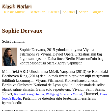
|
|
|
|
|
Klasik Müzik
Besteciler
Eserler
Solistler
Şefler
Bilgiler
Sophie Dervaux
Solist Tanıtımı
Sophie Dervaux, 2015 yılından bu yana Viyana
Filarmoni ve Viyana Devlet Opera Orkestrası'nın baş
fagot sanatçısıdır. Daha önce Berlin Filarmoni'nin baş
kontrabasoncusu olarak görev yapmıştır.
Münih'teki ARD Uluslararası Müzik Yarışması (2013) ve Bonn'daki
Beethoven Ring (2014) dahil olmak üzere birçok prestijli yarışmanın
ödülünü kazanmıştır. Viyana Filarmoni, Konzerthausorchester
Berlin ve Orchestre National de Lyon gibi ünlü orkestralarla solist
olarak sahne almıştır. Geniş solo repertuvarı, Vivaldi, Saint-Saëns,
Jolivet,
,
, Hummel,
Richard Georg Strauss
Wolfgang Amadeus Mozart
Franz
, Paganini ve diğerleri gibi bestecilerin eserlerini
Joseph Haydn
içermektedir.