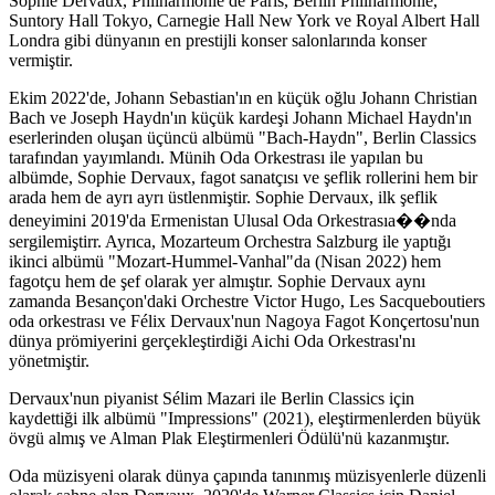
Sophie Dervaux, Philharmonie de Paris, Berlin Philharmonie,
Suntory Hall Tokyo, Carnegie Hall New York ve Royal Albert Hall
Londra gibi dünyanın en prestijli konser salonlarında konser
vermiştir.
Ekim 2022'de, Johann Sebastian'ın en küçük oğlu Johann Christian
Bach ve Joseph Haydn'ın küçük kardeşi Johann Michael Haydn'ın
eserlerinden oluşan üçüncü albümü "Bach-Haydn", Berlin Classics
tarafından yayımlandı. Münih Oda Orkestrası ile yapılan bu
albümde, Sophie Dervaux, fagot sanatçısı ve şeflik rollerini hem bir
arada hem de ayrı ayrı üstlenmiştir. Sophie Dervaux, ilk şeflik
deneyimini 2019'da Ermenistan Ulusal Oda Orkestrasıa��nda
sergilemiştirr. Ayrıca, Mozarteum Orchestra Salzburg ile yaptığı
ikinci albümü "Mozart-Hummel-Vanhal"da (Nisan 2022) hem
fagotçu hem de şef olarak yer almıştır. Sophie Dervaux aynı
zamanda Besançon'daki Orchestre Victor Hugo, Les Sacqueboutiers
oda orkestrası ve Félix Dervaux'nun Nagoya Fagot Konçertosu'nun
dünya prömiyerini gerçekleştirdiği Aichi Oda Orkestrası'nı
yönetmiştir.
Dervaux'nun piyanist Sélim Mazari ile Berlin Classics için
kaydettiği ilk albümü "Impressions" (2021), eleştirmenlerden büyük
övgü almış ve Alman Plak Eleştirmenleri Ödülü'nü kazanmıştır.
Oda müzisyeni olarak dünya çapında tanınmış müzisyenlerle düzenli