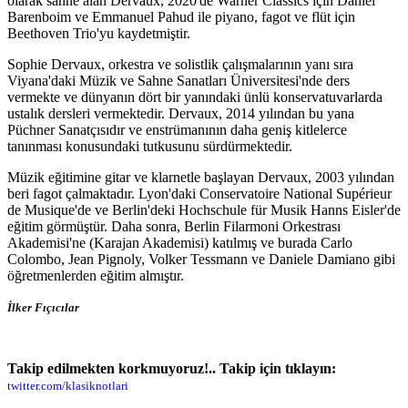
olarak sahne alan Dervaux, 2020'de Warner Classics için Daniel
Barenboim ve Emmanuel Pahud ile piyano, fagot ve flüt için
Beethoven Trio'yu kaydetmiştir.
Sophie Dervaux, orkestra ve solistlik çalışmalarının yanı sıra
Viyana'daki Müzik ve Sahne Sanatları Üniversitesi'nde ders
vermekte ve dünyanın dört bir yanındaki ünlü konservatuvarlarda
ustalık dersleri vermektedir. Dervaux, 2014 yılından bu yana
Püchner Sanatçısıdır ve enstrümanının daha geniş kitlelerce
tanınması konusundaki tutkusunu sürdürmektedir.
Müzik eğitimine gitar ve klarnetle başlayan Dervaux, 2003 yılından
beri fagot çalmaktadır. Lyon'daki Conservatoire National Supérieur
de Musique'de ve Berlin'deki Hochschule für Musik Hanns Eisler'de
eğitim görmüştür. Daha sonra, Berlin Filarmoni Orkestrası
Akademisi'ne (Karajan Akademisi) katılmış ve burada Carlo
Colombo, Jean Pignoly, Volker Tessmann ve Daniele Damiano gibi
öğretmenlerden eğitim almıştır.
İlker Fıçıcılar
Takip edilmekten korkmuyoruz!.. Takip için tıklayın:
twitter.com/klasiknotlari