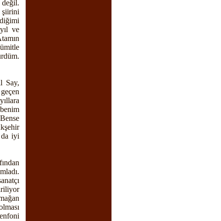
değil.
iirini
diğimi
yıl ve
Atamın
ümitle
ürdüm.
l Say,
i geçen
yıllara
 benim
 Bense
kşehir
da iyi
fından
mladı.
anatçı
iliyor
rmağan
 olması
enfoni