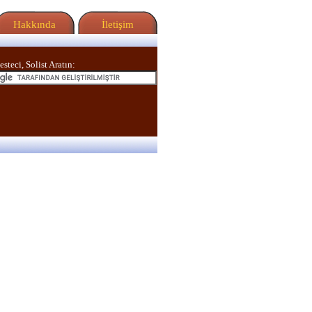
Hakkında
İletişim
esteci, Solist Aratın: