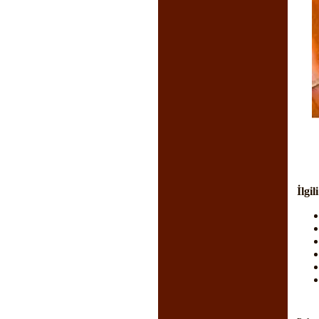
İlgil