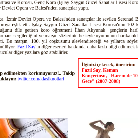
strası ve Korosu, Genç Koro (Işılay Saygın Güzel Sanatlar Lisesi Koro
r Devlet Opera ve Balesi'nden sanatçılar yaptı.
ca, İzmir Devlet Opera ve Balesi'nden sanatçılar ile sevilen Serenad 
oroya eşlik etti. Işılay Saygın Güzel Sanatlar Lisesi Korosu'nun 102 k
tuğunu dile getiren koro öğretmeni İlhan Akyunak, gençlerin hari
ormans sergilediğini ve marşın sözlerinin besteyle uyumunun harika ol
rtti. Bu marşın, 100. yıl coşkusunu alevlendireceği ve yıllarca söyle
nülüyor.
Fazıl Say
'ın diğer eserleri hakkında daha fazla bilgi edinmek i
cular diğer yazılara göz atabilirler.
İlginizi çekecek, öneririm:
Fazıl Say, Keman
p edilmekten korkmuyoruz!.. Takip
Konçertosu, "Harem'de 10
tıklayın:
twitter.com/klasiknotlari
Gece" (2007-2008)