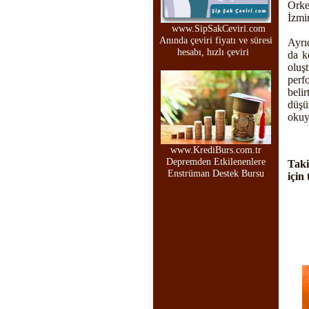
Orke
İzmi
www.SipSakCeviri.com
Anında çeviri fiyatı ve süresi
Ayrı
hesabı, hızlı çeviri
da k
oluş
perf
beli
düşü
okuyu
www.KrediBurs.com.tr
Depremden Etkilenenlere
Taki
Enstrüman Destek Bursu
için 