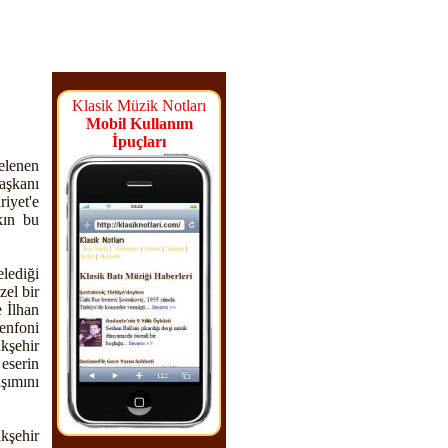
Klasik Müzik Notları
Mobil Kullanım
İpuçları
elenen
aşkanı
iyet'e
kın bu
elediği
zel bir
 İlhan
enfoni
kşehir
eserin
şımını
kşehir