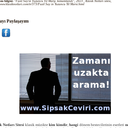
ns bilgisi:
"Fazıl Say'ın Yüzüncü Yıl Marşı Tamamlandı", 2023 , Klasik Notları sitesi,
/www.klasiknotlari.com/tr/373/Fazil Say in Yuzuncu Yil Marsi.html
ayı Paylaşayım
k Notları Sitesi
klasik müzikte
kim
kimdir
,
hangi
dönem bestecilerinin eserleri
n