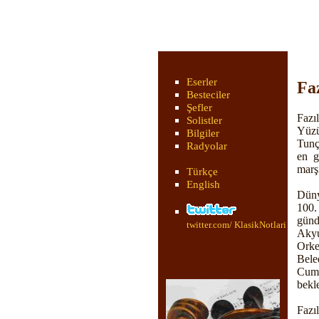
Eserler
Fa
Besteciler
Şefler
Fazı
Solistler
Yüzü
Bilgiler
Tunç
Radyolar
en g
marş
Türkçe
English
Düny
100.
günd
twitter.com/ KlasikNotlari
Akyu
Orke
Bele
Cumh
bekle
Fazı