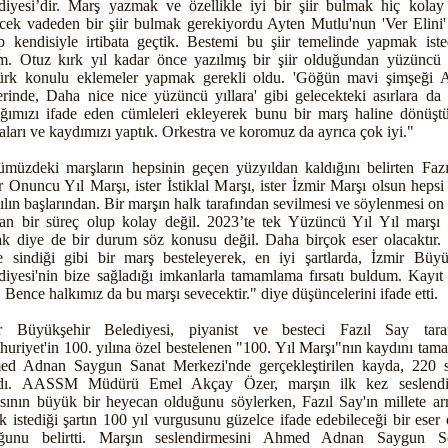
diyesi’dir. Marş yazmak ve özellikle iyi bir şiir bulmak hiç kolay 
cek vadeden bir şiir bulmak gerekiyordu Ayten Mutlu'nun 'Ver Elini' ş
p kendisiyle irtibata geçtik. Bestemi bu şiir temelinde yapmak iste
tim. Otuz kırk yıl kadar önce yazılmış bir şiir olduğundan yüzüncü 
ürk konulu eklemeler yapmak gerekli oldu. 'Göğün mavi şimşeği 
erinde, Daha nice nice yüzüncü yıllara' gibi gelecekteki asırlara da 
ığımızı ifade eden cümleleri ekleyerek bunu bir marş haline dönüşt
aları ve kaydımızı yaptık. Orkestra ve koromuz da ayrıca çok iyi."
müzdeki marşların hepsinin geçen yüzyıldan kaldığını belirten Fazı
er Onuncu Yıl Marşı, ister İstiklal Marşı, ister İzmir Marşı olsun heps
ılın başlarından. Bir marşın halk tarafından sevilmesi ve söylenmesi on 
an bir süreç olup kolay değil. 2023’te tek Yüzüncü Yıl Yıl marşı
ak diye de bir durum söz konusu değil. Daha birçok eser olacaktır.
e sindiği gibi bir marş besteleyerek, en iyi şartlarda, İzmir Büyü
diyesi'nin bize sağladığı imkanlarla tamamlama fırsatı buldum. Kayıt 
. Bence halkımız da bu marşı sevecektir." diye düşüncelerini ifade etti.
r Büyükşehir Belediyesi, piyanist ve besteci Fazıl Say tara
uriyet'in 100. yılına özel bestelenen "100. Yıl Marşı"nın kaydını tama
d Adnan Saygun Sanat Merkezi'nde gerçekleştirilen kayda, 220 s
ldı. AASSM Müdürü Emel Akçay Özer, marşın ilk kez seslendir
sının büyük bir heyecan olduğunu söylerken, Fazıl Say'ın millete a
k istediği şartın 100 yıl vurgusunu güzelce ifade edebileceği bir eser
ğunu belirtti. Marşın seslendirmesini Ahmed Adnan Saygun S