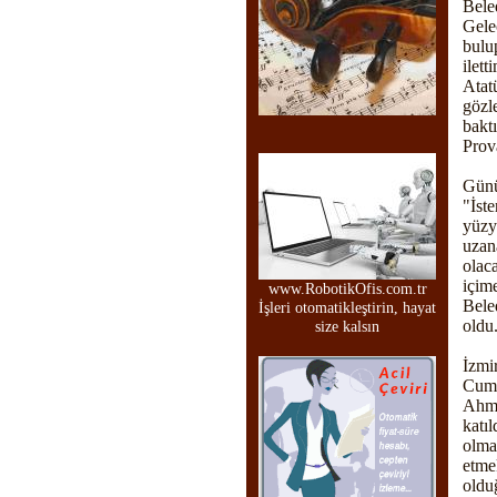
Bele
Gele
bulu
ilet
Atat
gözl
bakt
Prov
Günü
"İst
yüzy
uzan
olac
içim
www.RobotikOfis.com.tr
Bele
İşleri otomatikleştirin, hayat
oldu
size kalsın
İzmi
Cumh
Ahme
katı
olma
etme
oldu