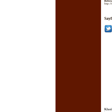
Refera
http:/
Sayf
Klasi