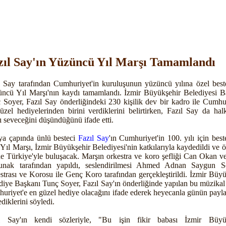
zıl Say'ın Yüzüncü Yıl Marşı Tamamlandı
l Say tarafından Cumhuriyet'in kuruluşunun yüzüncü yılına özel best
ncü Yıl Marşı'nın kaydı tamamlandı. İzmir Büyükşehir Belediyesi B
 Soyer, Fazıl Say önderliğindeki 230 kişilik dev bir kadro ile Cumhur
üzel hediyelerinden birini verdiklerini belirtirken, Fazıl Say da hal
ı seveceğini düşündüğünü ifade etti.
a çapında ünlü besteci
Fazıl Say
'ın Cumhuriyet'in 100. yılı için best
 Yıl Marşı, İzmir Büyükşehir Belediyesi'nin katkılarıyla kaydedildi ve ö
e Türkiye'yle buluşacak. Marşın orkestra ve koro şefliği Can Okan ve
nak tarafından yapıldı, seslendirilmesi Ahmed Adnan Saygun S
strası ve Korosu ile Genç Koro tarafından gerçekleştirildi. İzmir Büyü
diye Başkanı Tunç Soyer, Fazıl Say'ın önderliğinde yapılan bu müzikal 
uriyet'e en güzel hediye olacağını ifade ederek heyecanla günün payla
diklerini söyledi.
l Say'ın kendi sözleriyle, "Bu işin fikir babası İzmir Büyü