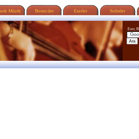
sik Müzik
Besteciler
Eserler
Solistler
Eser, B