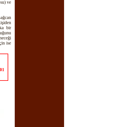
su) ve
Bağcan
işiden
ka bir
duğunu
neceği
çin ise
01