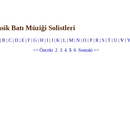
sik Batı Müziği Solistleri
|
B
|
C
|
D
|
E
|
F
|
G
|
H
|
I
|
J
|
K
|
L
|
M
|
N
|
O
|
P
|
R
|
S
|
T
|
U
|
V
|
<< Önceki
2
3
4
5
6
Sonraki >>