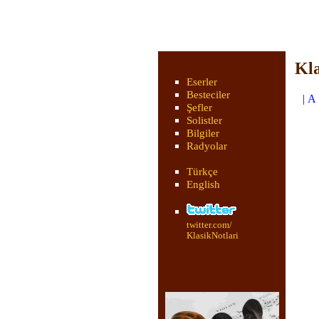
Kla
Eserler
Besteciler
|
A
Şefler
Solistler
Bilgiler
Radyolar
Türkçe
English
twitter.com/
KlasikNotlari