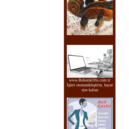
www.RobotikOfis.com.tr
İşleri otomatikleştirin, hayat
size kalsın