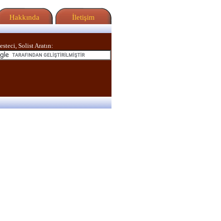
Hakkında
İletişim
esteci, Solist Aratın: