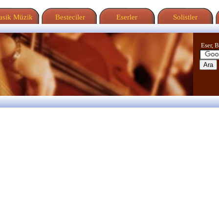
sik Müzik
Besteciler
Eserler
Solistler
Eser, B